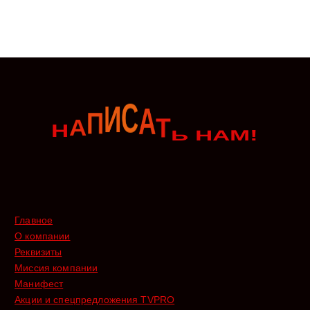
!
С
И
А
П
А
Т
М
Н
Ь
А
Н
Главное
О компании
Реквизиты
Миссия компании
Манифест
Акции и спецпредложения TVPRO