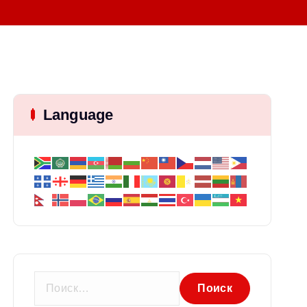
Language
Н
а