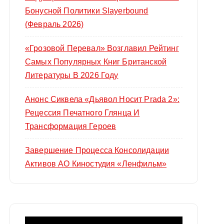
Бонусной Политики Slayerbound
(февраль 2026)
«Грозовой Перевал» Возглавил Рейтинг
Самых Популярных Книг Британской
Литературы В 2026 Году
Анонс Сиквела «Дьявол Носит Prada 2»:
Рецессия Печатного Глянца И
Трансформация Героев
Завершение Процесса Консолидации
Активов АО Киностудия «Ленфильм»