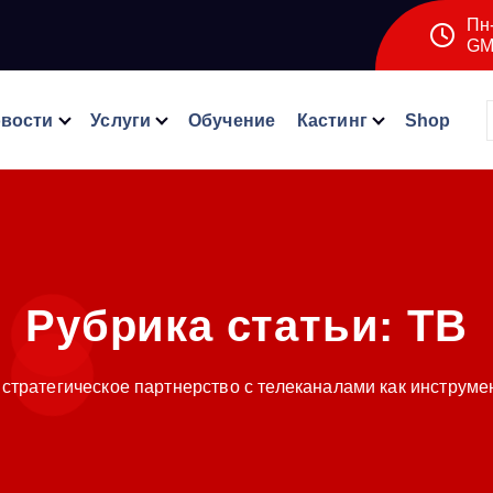
Пн-
GM
вости
Услуги
Обучение
Кастинг
Shop
Рубрика статьи:
ТВ
стратегическое партнерство с телеканалами как инструм