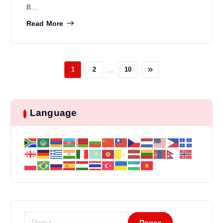
В…
Read More
…
1
2
10
Language
Н