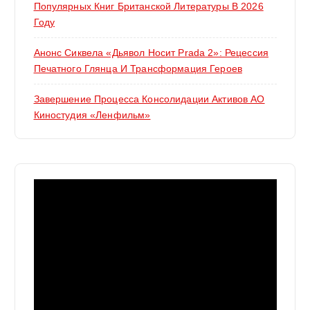
Популярных Книг Британской Литературы В 2026
Году
Анонс Сиквела «Дьявол Носит Prada 2»: Рецессия
Печатного Глянца И Трансформация Героев
Завершение Процесса Консолидации Активов АО
Киностудия «Ленфильм»