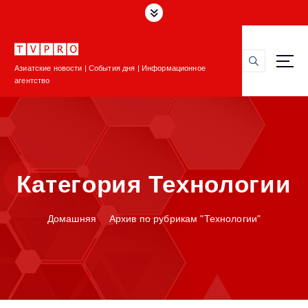
П
е
р
е
Азиатские новости | События дня | Информационное
й
агентство
т
и
к
с
о
д
Категория Технологии
е
р
ж
Домашняя
Архив по рубрикам "Технологии"
и
м
о
м
у