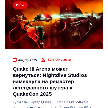
Игры
TVPRO Новости
Авг, Ср, 2025
Quake III Arena может
вернуться: Nightdive Studios
намекнула на ремастер
легендарного шутера к
QuakeCon 2025
Культовый шутер Quake III Arena от id Software,
определивший лицо онлайн‑баталий конца 90‑х,