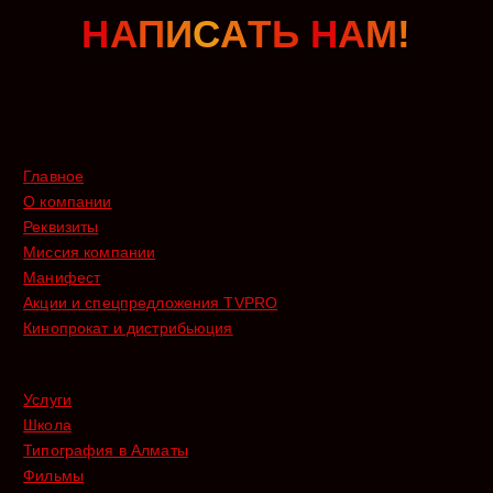
Н
А
П
И
С
А
Т
Ь
Н
А
М
!
Главное
О компании
Реквизиты
Миссия компании
Манифест
Акции и спецпредложения TVPRO
Кинопрокат и дистрибьюция
Услуги
Школа
Типография в Алматы
Фильмы