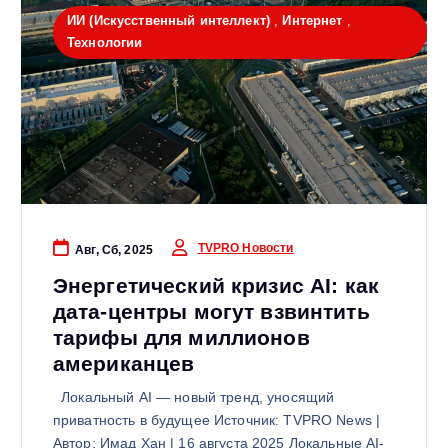
ИИ (Искусственный интеллект)
,
Интернет
,
Технологии
TVPRO Новости
Авг, Сб, 2025
Энергетический кризис AI: как
дата-центры могут взвинтить
тарифы для миллионов
американцев
Локальный AI — новый тренд, уносящий
приватность в будущее Источник: TVPRO News |
Автор: Имад Хан | 16 августа 2025 Локальные AI-