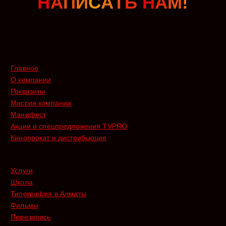
Н
А
П
И
С
А
Т
Ь
Н
А
М
!
Главное
О компании
Реквизиты
Миссия компании
Манифест
Акции и спецпредложения TVPRO
Кинопрокат и дистрибьюция
Услуги
Школа
Типография в Алматы
Фильмы
Перезапись