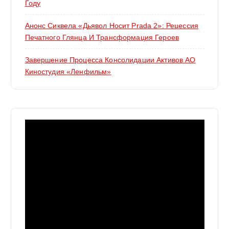
Году
Анонс Сиквела «Дьявол Носит Prada 2»: Рецессия
Печатного Глянца И Трансформация Героев
Завершение Процесса Консолидации Активов АО
Киностудия «Ленфильм»