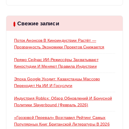
й
т
и
:
Свежие записи
Поток Анонсов В Киноиндустрии Растёт —
Прозрачность Экономики Проектов Снижается
Прямо Сейчас ИИ-Режиссёры Захватывают
Киностудии И Меняют Правила Индустрии
Эпоха Google Уходит: Казахстанцы Массово
Переходят На ИИ И Госуслуги
Индустрия Roblox: Обзор Обновлений И Бонусной
Политики Slayerbound (февраль 2026)
«Грозовой Перевал» Возглавил Рейтинг Самых
Популярных Книг Британской Литературы В 2026