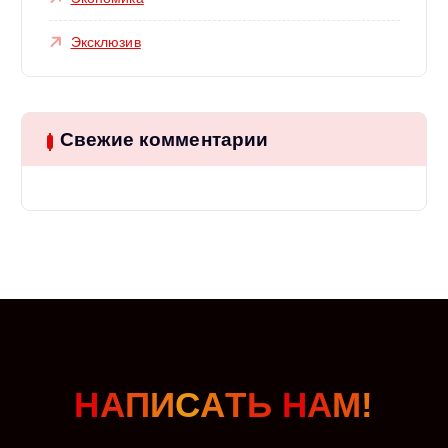
Эксклюзив
Свежие комментарии
Н
А
П
И
С
А
Т
Ь
Н
А
М
!