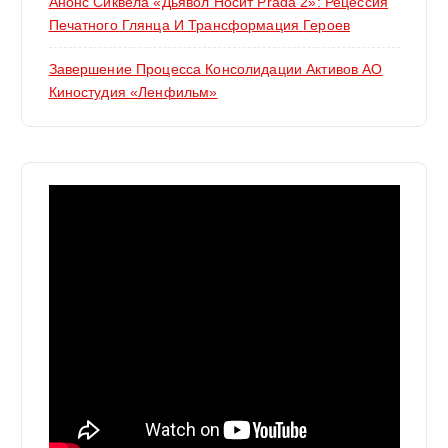
Анонс Сиквела «Дьявол Носит Prada 2»: Рецессия
Печатного Глянца И Трансформация Героев
Завершение Процесса Консолидации Активов АО
Киностудия «Ленфильм»