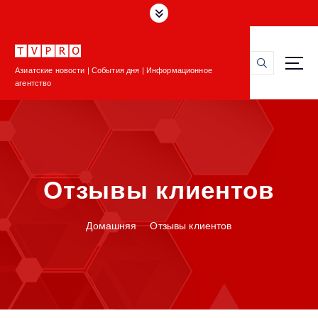
П
е
р
е
Азиатские новости | События дня | Информационное
й
агентство
т
и
к
с
о
д
Отзывы клиентов
е
р
ж
Домашняя
Отзывы клиентов
и
м
о
м
у