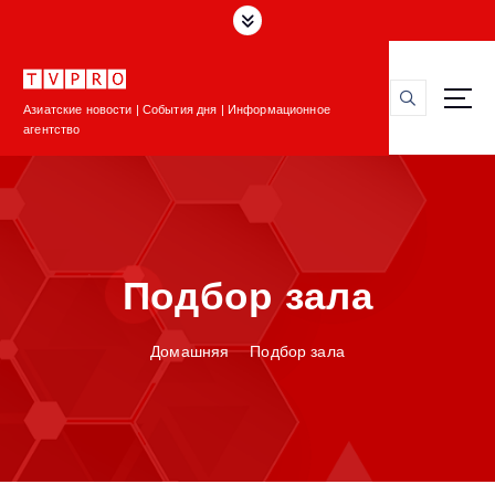
П
е
р
е
Азиатские новости | События дня | Информационное
й
агентство
т
и
к
с
о
д
Подбор зала
е
р
ж
Домашняя
Подбор зала
и
м
о
м
у