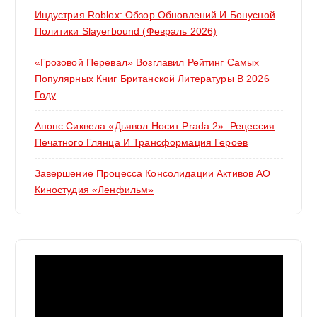
Индустрия Roblox: Обзор Обновлений И Бонусной
Политики Slayerbound (февраль 2026)
«Грозовой Перевал» Возглавил Рейтинг Самых
Популярных Книг Британской Литературы В 2026
Году
Анонс Сиквела «Дьявол Носит Prada 2»: Рецессия
Печатного Глянца И Трансформация Героев
Завершение Процесса Консолидации Активов АО
Киностудия «Ленфильм»