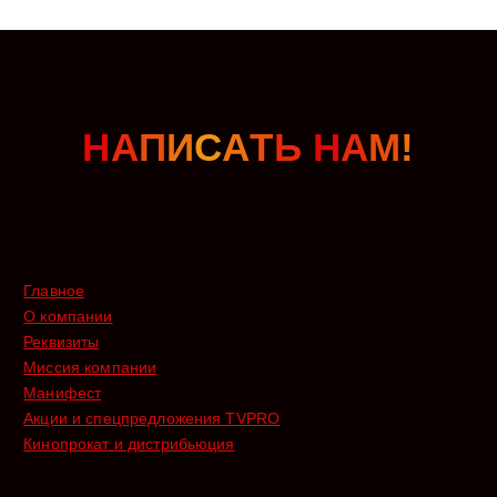
Н
А
П
И
С
А
Т
Ь
Н
А
М
!
Главное
О компании
Реквизиты
Миссия компании
Манифест
Акции и спецпредложения TVPRO
Кинопрокат и дистрибьюция