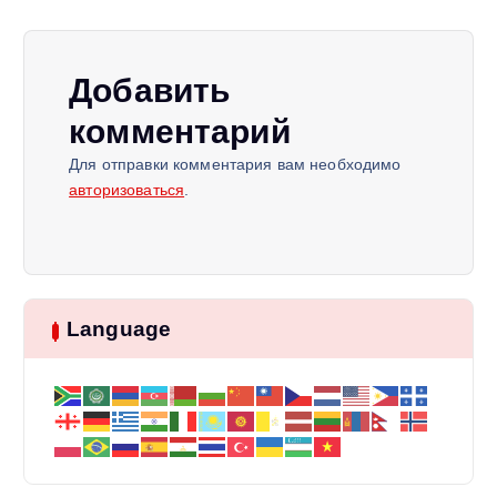
ц
и
Добавить
я
комментарий
п
Для отправки комментария вам необходимо
авторизоваться
.
о
з
Language
а
п
и