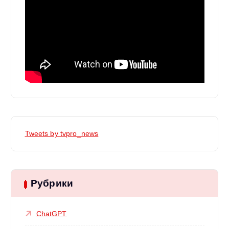
Tweets by tvpro_news
Рубрики
ChatGPT