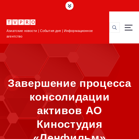
П
е
р
е
Азиатские новости | События дня | Информационное
й
агентство
т
и
к
с
о
д
Завершение процесса
е
р
консолидации
ж
и
активов АО
м
о
Киностудия
м
у
«Ленфильм»