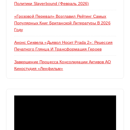
Политики Slayerbound (февраль 2026)
«Грозовой Перевал» Возглавил Рейтинг Самых
Популярных Книг Британской Литературы В 2026
Году
Анонс Сиквела «Дьявол Носит Prada 2»: Рецессия
Печатного Глянца И Трансформация Героев
Завершение Процесса Консолидации Активов АО
Киностудия «Ленфильм»