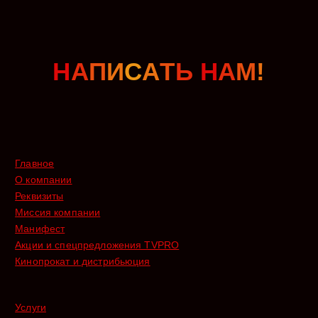
Н
А
П
И
С
А
Т
Ь
Н
А
М
!
Главное
О компании
Реквизиты
Миссия компании
Манифест
Акции и спецпредложения TVPRO
Кинопрокат и дистрибьюция
Услуги