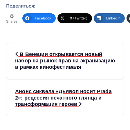
Поделиться:
0
Facebook
X (Twitter)
LinkedIn
Shares
Н
В Венеции открывается новый
а
набор на рынок прав на экранизацию
в рамках кинофестиваля
в
и
Анонс сиквела «Дьявол носит Prada
2»: рецессия печатного глянца и
г
трансформация героев
а