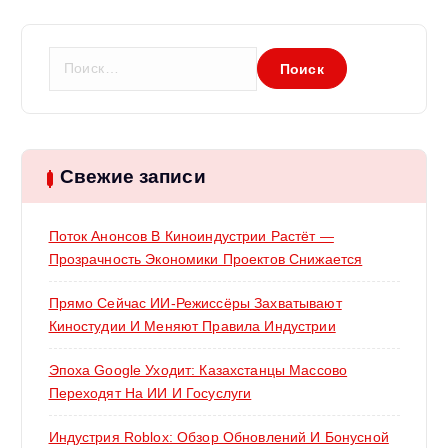
с
я
Н
а
м
й
т
и
:
Свежие записи
Поток Анонсов В Киноиндустрии Растёт —
Прозрачность Экономики Проектов Снижается
Прямо Сейчас ИИ-Режиссёры Захватывают
Киностудии И Меняют Правила Индустрии
Эпоха Google Уходит: Казахстанцы Массово
Переходят На ИИ И Госуслуги
Индустрия Roblox: Обзор Обновлений И Бонусной