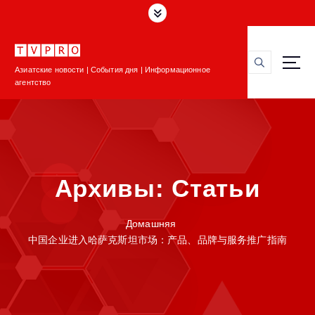
П
е
р
е
Азиатские новости | События дня | Информационное
й
агентство
т
и
к
с
о
д
Архивы:
Статьи
е
р
ж
Домашняя
и
中国企业进入哈萨克斯坦市场：产品、品牌与服务推广指南
м
о
м
у