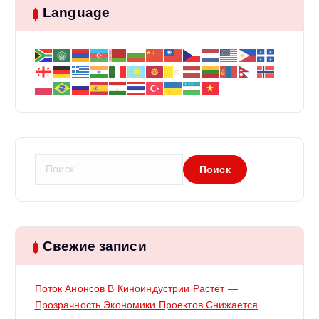
Language
Н
а
й
т
и
:
Свежие записи
Поток Анонсов В Киноиндустрии Растёт —
Прозрачность Экономики Проектов Снижается