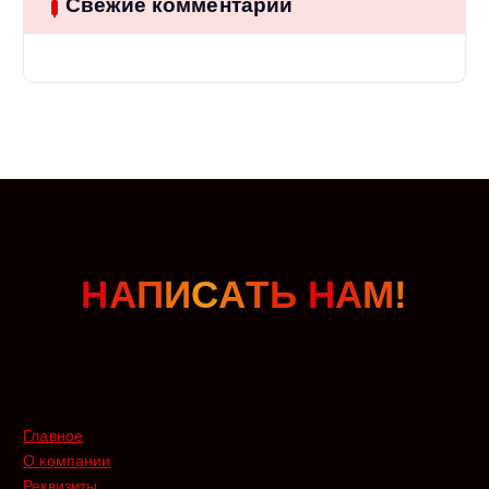
Свежие комментарии
Н
А
П
И
С
А
Т
Ь
Н
А
М
!
Главное
О компании
Реквизиты