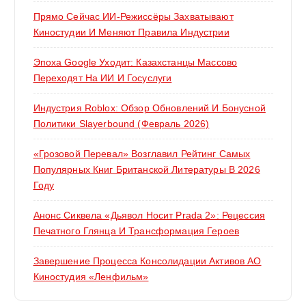
Прямо Сейчас ИИ-Режиссёры Захватывают
Киностудии И Меняют Правила Индустрии
Эпоха Google Уходит: Казахстанцы Массово
Переходят На ИИ И Госуслуги
Индустрия Roblox: Обзор Обновлений И Бонусной
Политики Slayerbound (февраль 2026)
«Грозовой Перевал» Возглавил Рейтинг Самых
Популярных Книг Британской Литературы В 2026
Году
Анонс Сиквела «Дьявол Носит Prada 2»: Рецессия
Печатного Глянца И Трансформация Героев
Завершение Процесса Консолидации Активов АО
Киностудия «Ленфильм»