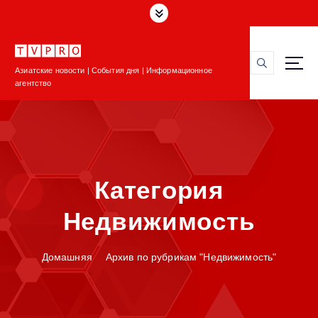
П
е
р
е
Азиатские новости | События дня | Информационное
й
агентство
т
и
к
с
о
д
Категория
е
р
Недвижимость
ж
и
м
Домашняя
Архив по рубрикам "Недвижимость"
о
м
у