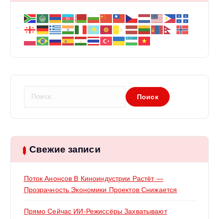
Н
а
й
т
и
:
Свежие записи
Поток Анонсов В Киноиндустрии Растёт —
Прозрачность Экономики Проектов Снижается
Прямо Сейчас ИИ-Режиссёры Захватывают