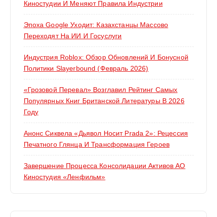
Киностудии И Меняют Правила Индустрии
Эпоха Google Уходит: Казахстанцы Массово
Переходят На ИИ И Госуслуги
Индустрия Roblox: Обзор Обновлений И Бонусной
Политики Slayerbound (февраль 2026)
«Грозовой Перевал» Возглавил Рейтинг Самых
Популярных Книг Британской Литературы В 2026
Году
Анонс Сиквела «Дьявол Носит Prada 2»: Рецессия
Печатного Глянца И Трансформация Героев
Завершение Процесса Консолидации Активов АО
Киностудия «Ленфильм»