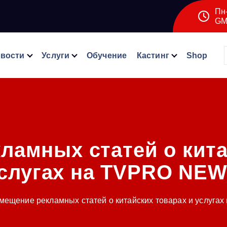
Пн-
GM
вости
Услуги
Обучение
Кастинг
Shop
ламных статей о кита
слугах на TVPRO NE
мещение рекламных статей о китайских товарах и услуг