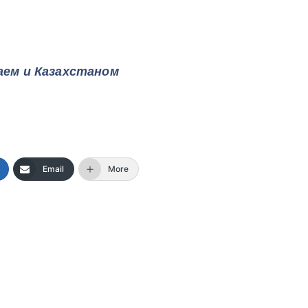
ем и Казахстаном
Email
More