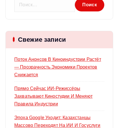
Н
а
й
т
и
Свежие записи
:
Поток Анонсов В Киноиндустрии Растёт
— Прозрачность Экономики Проектов
Снижается
Прямо Сейчас ИИ-Режиссёры
Захватывают Киностудии И Меняют
Правила Индустрии
Эпоха Google Уходит: Казахстанцы
Массово Переходят На ИИ И Госуслуги