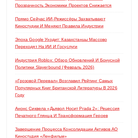
Прозрачность Экономики Проектов Снижается
Прямо Сейчас ИИ-Режиссёры Захватывают
Киностудии И Меняют Правила Индустрии
Эпоха Google Уходит: Казахстанцы Массово
Переходят На ИИ И Госуслуги
Индустрия Roblox: Обзор Обновлений И Бонусной
Политики Slayerbound (февраль 2026)
«Грозовой Перевал» Возглавил Рейтинг Самых
Популярных Книг Британской Литературы В 2026
Году
Анонс Сиквела «Дьявол Носит Prada 2»: Рецессия
Печатного Глянца И Трансформация Героев
Завершение Процесса Консолидации Активов АО
Киностудия «Ленфильм»