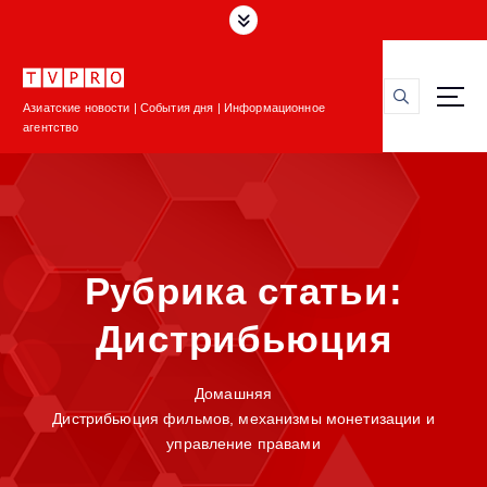
П
е
р
е
Азиатские новости | События дня | Информационное
й
агентство
т
и
к
с
о
д
Рубрика статьи:
е
р
Дистрибьюция
ж
и
м
Домашняя
о
Дистрибьюция фильмов, механизмы монетизации и
м
управление правами
у