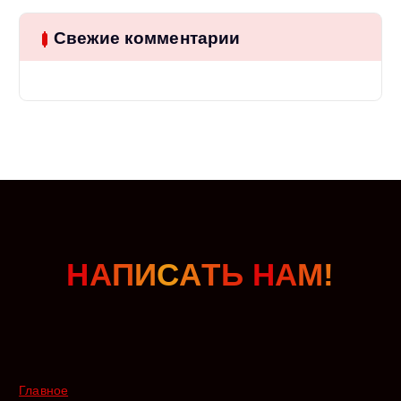
Свежие комментарии
Н
А
П
И
С
А
Т
Ь
Н
А
М
!
Главное