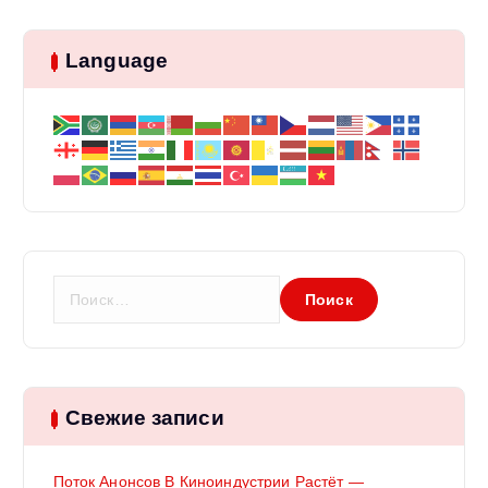
Language
Н
а
й
т
и
:
Свежие записи
Поток Анонсов В Киноиндустрии Растёт —