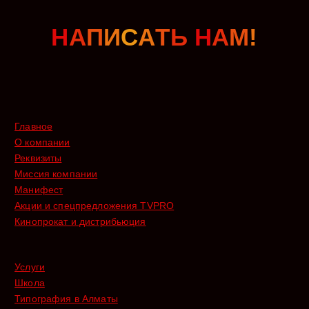
Н
А
П
И
С
А
Т
Ь
Н
А
М
!
Главное
О компании
Реквизиты
Миссия компании
Манифест
Акции и спецпредложения TVPRO
Кинопрокат и дистрибьюция
Услуги
Школа
Типография в Алматы