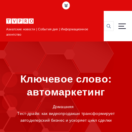
П
е
р
е
Азиатские новости | События дня | Информационное
й
агентство
т
и
к
с
о
д
Ключевое слово:
е
р
автомаркетинг
ж
и
м
Домашняя
о
Тест-драйв: как видеопродакшн трансформирует
м
автодилерский бизнес и ускоряет цикл сделки
у