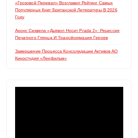
«Грозовой Перевал» Возглавил Рейтинг Самых
Популярных Книг Британской Литературы В 2026
Году
Анонс Сиквела «Дьявол Носит Prada 2»: Рецессия
Печатного Глянца И Трансформация Героев
Завершение Процесса Консолидации Активов АО
Киностудия «Ленфильм»