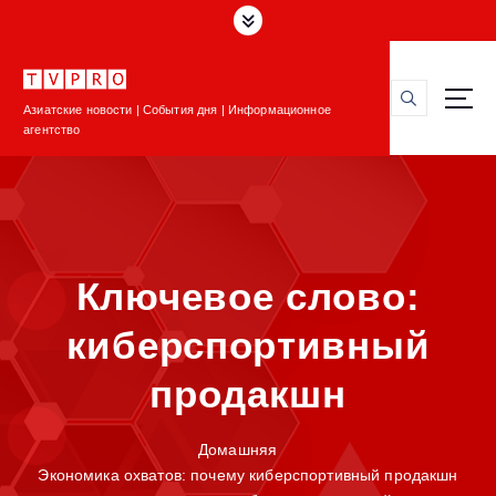
П
е
р
е
Азиатские новости | События дня | Информационное
й
агентство
т
и
к
с
о
д
Ключевое слово:
е
р
киберспортивный
ж
и
продакшн
м
о
м
Домашняя
у
Экономика охватов: почему киберспортивный продакшн