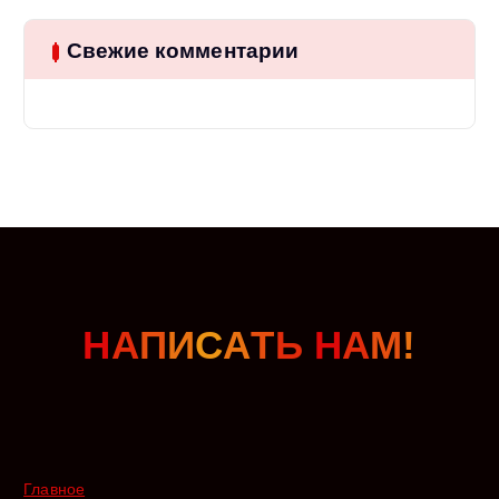
Свежие комментарии
Н
А
П
И
С
А
Т
Ь
Н
А
М
!
Главное