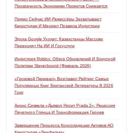
Прозрачность Экономики Проектов Снижается
Прямо Сейчас ИИ-Режиссёры Захватывают
Киностудии И Меняют Правила Индустрии
Эпоха Google Уходит: Казахстанцы Массово
Переходят На ИИ И Госуслуги
Индустрия Roblox: Обзор Обновлений И Бонусной
Политики Slayerbound (февраль 2026)
«Грозовой Перевал» Возглавил Рейтинг Самых
Популярных Книг Британской Литературы В 2026
Году
Анонс Сиквела «Дьявол Носит Prada 2»: Рецессия
Печатного Глянца И Трансформация Героев
Завершение Процесса Консолидации Активов АО
Киностудия «Ленфильм»