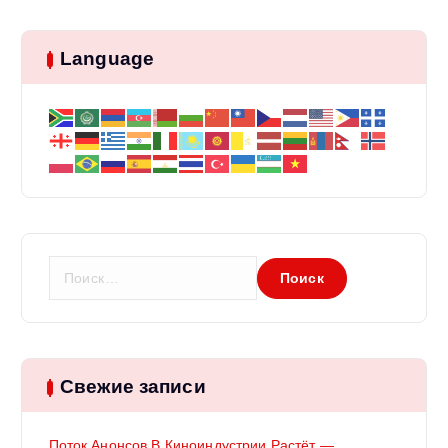
Language
Н
а
й
т
и
:
Свежие записи
Поток Анонсов В Киноиндустрии Растёт —