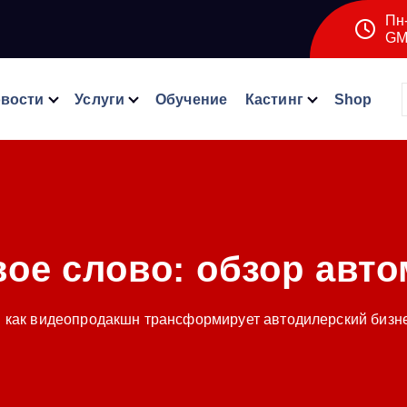
Пн-
GM
вости
Услуги
Обучение
Кастинг
Shop
ое слово:
обзор авт
: как видеопродакшн трансформирует автодилерский бизне