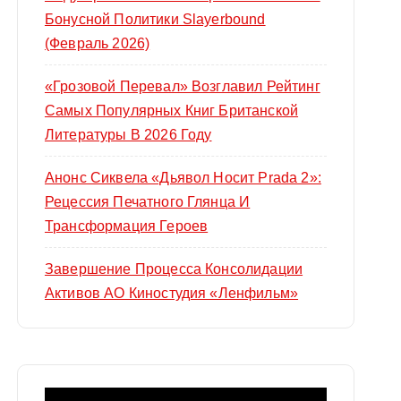
Бонусной Политики Slayerbound
(февраль 2026)
«Грозовой Перевал» Возглавил Рейтинг
Самых Популярных Книг Британской
Литературы В 2026 Году
Анонс Сиквела «Дьявол Носит Prada 2»:
Рецессия Печатного Глянца И
Трансформация Героев
Завершение Процесса Консолидации
Активов АО Киностудия «Ленфильм»