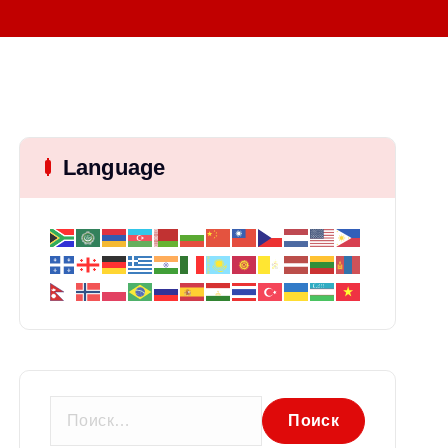
Language
Н
а