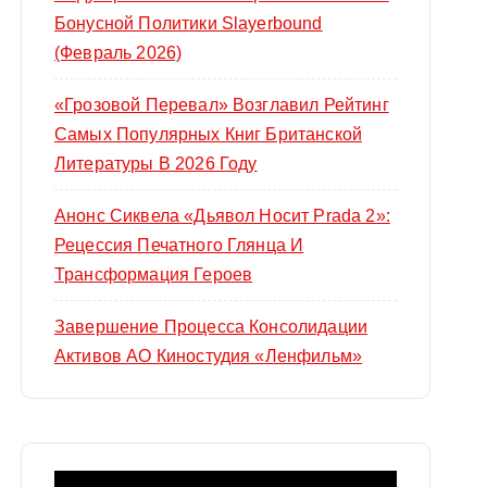
Бонусной Политики Slayerbound
(февраль 2026)
«Грозовой Перевал» Возглавил Рейтинг
Самых Популярных Книг Британской
Литературы В 2026 Году
Анонс Сиквела «Дьявол Носит Prada 2»:
Рецессия Печатного Глянца И
Трансформация Героев
Завершение Процесса Консолидации
Активов АО Киностудия «Ленфильм»