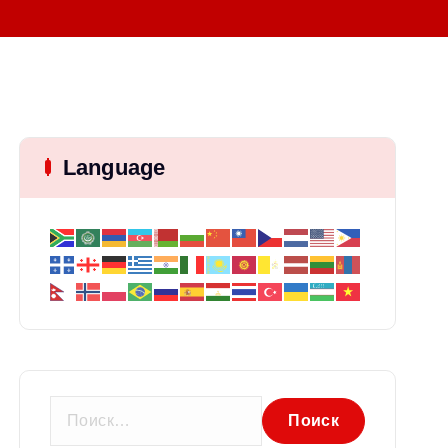
Language
Н
а