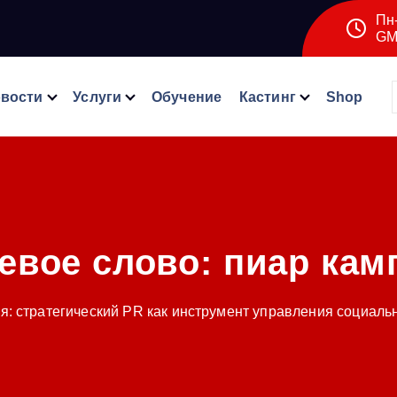
Пн-
GM
вости
Услуги
Обучение
Кастинг
Shop
евое слово:
пиар кам
я: стратегический PR как инструмент управления социаль