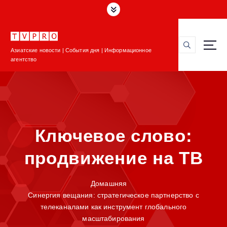
П
е
р
е
Азиатские новости | События дня | Информационное
й
агентство
т
и
к
с
о
д
Ключевое слово:
е
р
продвижение на ТВ
ж
и
м
Домашняя
о
Синергия вещания: стратегическое партнерство с
м
телеканалами как инструмент глобального
у
масштабирования