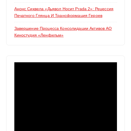
Анонс Сиквела «Дьявол Носит Prada 2»: Рецессия
Печатного Глянца И Трансформация Героев
Завершение Процесса Консолидации Активов АО
Киностудия «Ленфильм»