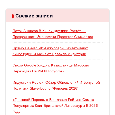
т
и
:
Свежие записи
Поток Анонсов В Киноиндустрии Растёт —
Прозрачность Экономики Проектов Снижается
Прямо Сейчас ИИ-Режиссёры Захватывают
Киностудии И Меняют Правила Индустрии
Эпоха Google Уходит: Казахстанцы Массово
Переходят На ИИ И Госуслуги
Индустрия Roblox: Обзор Обновлений И Бонусной
Политики Slayerbound (февраль 2026)
«Грозовой Перевал» Возглавил Рейтинг Самых
Популярных Книг Британской Литературы В 2026
Году