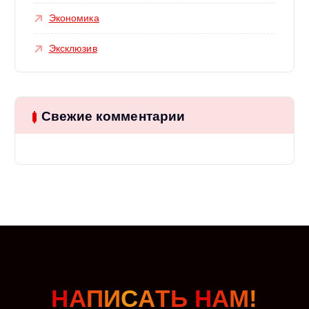
Экономика
Эксклюзив
Свежие комментарии
Н
А
П
И
С
А
Т
Ь
Н
А
М
!