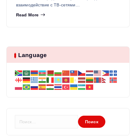
взаимодействие с ТВ-сетями…
Read More
Language
Н
а
й