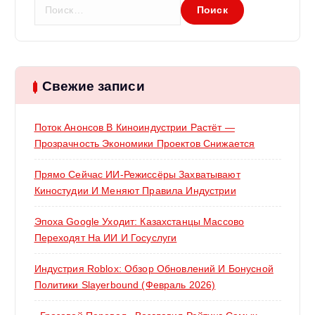
Н
а
й
т
и
:
Свежие записи
Поток Анонсов В Киноиндустрии Растёт —
Прозрачность Экономики Проектов Снижается
Прямо Сейчас ИИ-Режиссёры Захватывают
Киностудии И Меняют Правила Индустрии
Эпоха Google Уходит: Казахстанцы Массово
Переходят На ИИ И Госуслуги
Индустрия Roblox: Обзор Обновлений И Бонусной
Политики Slayerbound (февраль 2026)