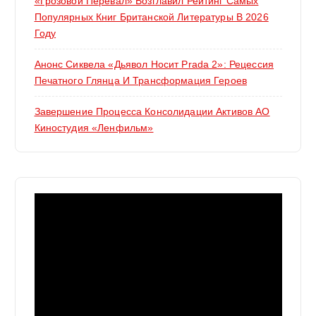
«Грозовой Перевал» Возглавил Рейтинг Самых
Популярных Книг Британской Литературы В 2026
Году
Анонс Сиквела «Дьявол Носит Prada 2»: Рецессия
Печатного Глянца И Трансформация Героев
Завершение Процесса Консолидации Активов АО
Киностудия «Ленфильм»