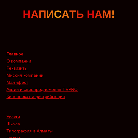
Н
А
П
И
С
А
Т
Ь
Н
А
М
!
Главное
О компании
Реквизиты
Миссия компании
Манифест
Акции и спецпредложения TVPRO
Кинопрокат и дистрибьюция
Услуги
Школа
Типография в Алматы
Фильмы