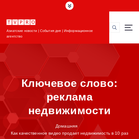
П
е
р
е
Азиатские новости | События дня | Информационное
й
агентство
т
и
к
с
о
д
Ключевое слово:
е
р
реклама
ж
и
недвижимости
м
о
м
Домашняя
у
Как качественное видео продает недвижимость в 10 раз