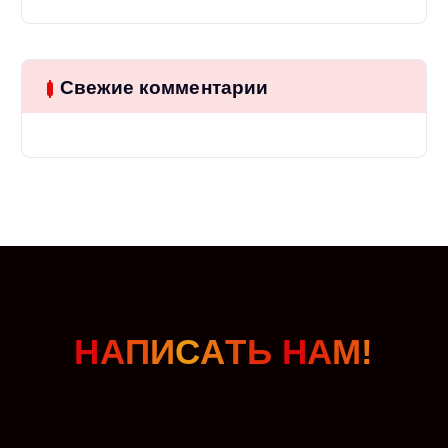
Свежие комментарии
Н
А
П
И
С
А
Т
Ь
Н
А
М
!