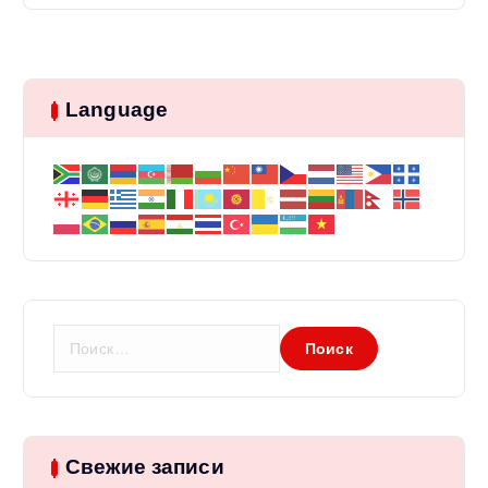
Language
Н
а
й
т
и
:
Свежие записи