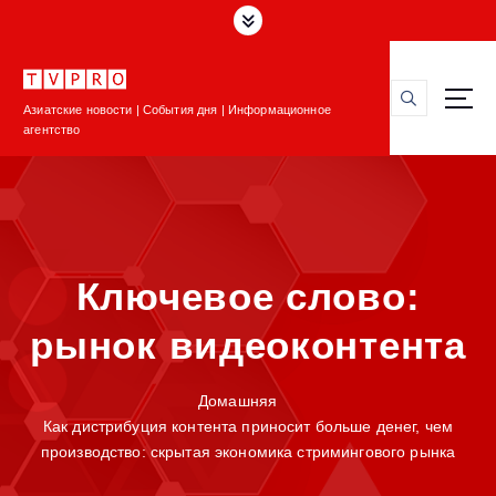
П
е
р
е
Азиатские новости | События дня | Информационное
й
агентство
т
и
к
с
о
д
Ключевое слово:
е
р
рынок видеоконтента
ж
и
м
Домашняя
о
Как дистрибуция контента приносит больше денег, чем
м
производство: скрытая экономика стримингового рынка
у