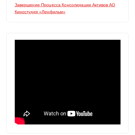
Завершение Процесса Консолидации Активов АО
Киностудия «Ленфильм»