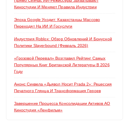
Прямо Сейчас ИИ-Режиссёры Захватывают
Киностудии И Меняют Правила Индустрии
Эпоха Google Уходит: Казахстанцы Массово
Переходят На ИИ И Госуслуги
Индустрия Roblox: Обзор Обновлений И Бонусной
Политики Slayerbound (февраль 2026)
«Грозовой Перевал» Возглавил Рейтинг Самых
Популярных Книг Британской Литературы В 2026
Году
Анонс Сиквела «Дьявол Носит Prada 2»: Рецессия
Печатного Глянца И Трансформация Героев
Завершение Процесса Консолидации Активов АО
Киностудия «Ленфильм»