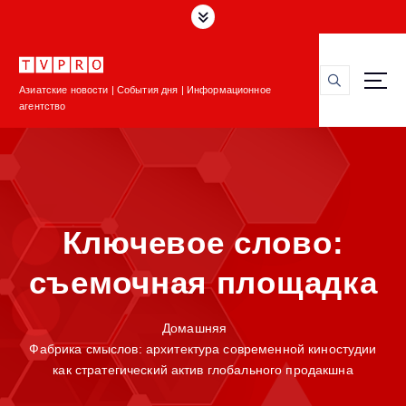
П
е
р
е
Азиатские новости | События дня | Информационное
й
агентство
т
и
к
с
о
д
Ключевое слово:
е
р
съемочная площадка
ж
и
м
Домашняя
о
Фабрика смыслов: архитектура современной киностудии
м
как стратегический актив глобального продакшна
у