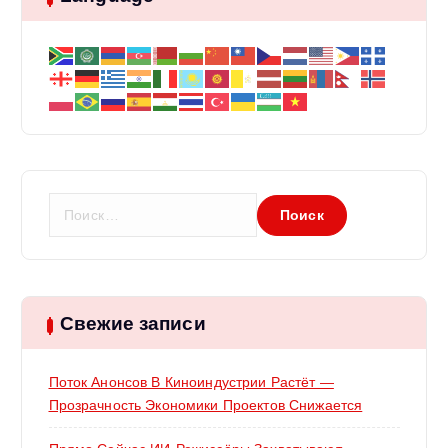
Н
а
й
т
и
:
Свежие записи
Поток Анонсов В Киноиндустрии Растёт —
Прозрачность Экономики Проектов Снижается