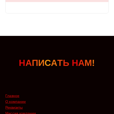
Н
А
П
И
С
А
Т
Ь
Н
А
М
!
Главное
О компании
Реквизиты
Миссия компании