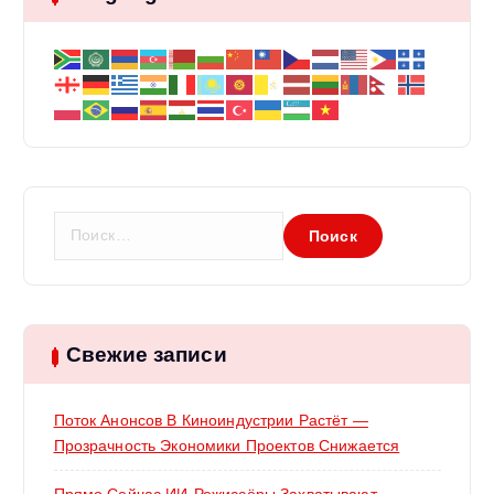
Н
а
й
т
и
:
Свежие записи
Поток Анонсов В Киноиндустрии Растёт —
Прозрачность Экономики Проектов Снижается
Прямо Сейчас ИИ-Режиссёры Захватывают