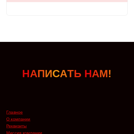
Н
А
П
И
С
А
Т
Ь
Н
А
М
!
Главное
О компании
Реквизиты
Миссия компании