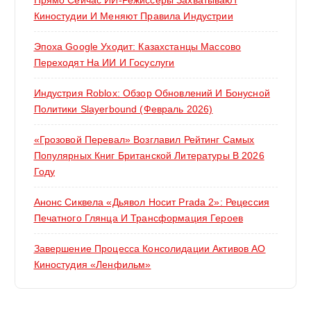
Киностудии И Меняют Правила Индустрии
Эпоха Google Уходит: Казахстанцы Массово
Переходят На ИИ И Госуслуги
Индустрия Roblox: Обзор Обновлений И Бонусной
Политики Slayerbound (февраль 2026)
«Грозовой Перевал» Возглавил Рейтинг Самых
Популярных Книг Британской Литературы В 2026
Году
Анонс Сиквела «Дьявол Носит Prada 2»: Рецессия
Печатного Глянца И Трансформация Героев
Завершение Процесса Консолидации Активов АО
Киностудия «Ленфильм»