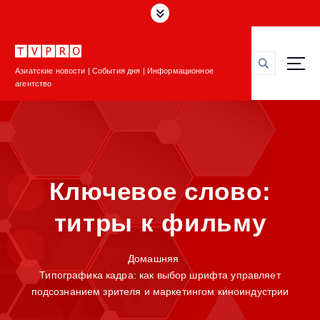
П
е
р
е
Азиатские новости | События дня | Информационное
й
агентство
т
и
к
с
о
д
Ключевое слово:
е
р
титры к фильму
ж
и
м
Домашняя
о
Типографика кадра: как выбор шрифта управляет
м
подсознанием зрителя и маркетингом киноиндустрии
у