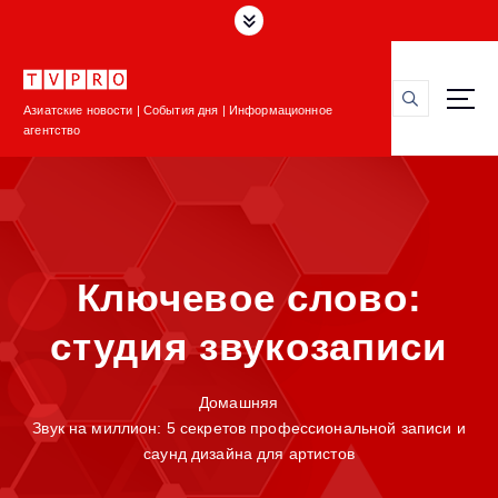
П
е
р
е
Азиатские новости | События дня | Информационное
й
агентство
т
и
к
с
о
д
Ключевое слово:
е
р
студия звукозаписи
ж
и
м
Домашняя
о
Звук на миллион: 5 секретов профессиональной записи и
м
саунд дизайна для артистов
у