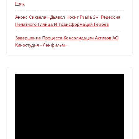
Году
Анонс Сиквела «Дьявол Носит Prada 2»: Рецессия
Печатного Глянца И Трансформация Героев
Завершение Процесса Консолидации Активов АО
Киностудия «Ленфильм»