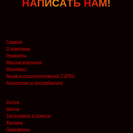
Н
А
П
И
С
А
Т
Ь
Н
А
М
!
Главное
О компании
Реквизиты
Миссия компании
Манифест
Акции и спецпредложения TVPRO
Кинопрокат и дистрибьюция
Услуги
Школа
Типография в Алматы
Фильмы
Перезапись