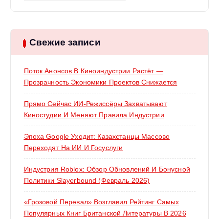
й
т
и
:
Свежие записи
Поток Анонсов В Киноиндустрии Растёт —
Прозрачность Экономики Проектов Снижается
Прямо Сейчас ИИ-Режиссёры Захватывают
Киностудии И Меняют Правила Индустрии
Эпоха Google Уходит: Казахстанцы Массово
Переходят На ИИ И Госуслуги
Индустрия Roblox: Обзор Обновлений И Бонусной
Политики Slayerbound (февраль 2026)
«Грозовой Перевал» Возглавил Рейтинг Самых
Популярных Книг Британской Литературы В 2026