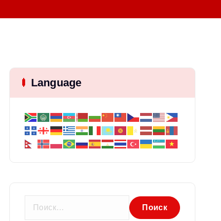
Language
Н
а