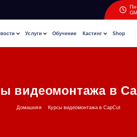
Пн-
GM
вости
Услуги
Обучение
Кастинг
Shop
сы видеомонтажа в Ca
Домашняя
Курсы видеомонтажа в CapCut