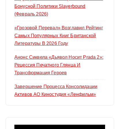
Бонусной Политики Slayerbound
(февраль 2026)
«Грозовой Перевал» Возглавил Рейтинг
Самых Популярных Книг Британской
Литературы В 2026 Году
Анонс Сиквела «Дьявол Носит Prada 2»:
Рецессия Печатного Глянца И
Трансформация Героев
Завершение Процесса Консолидации
Активов АО Киностудия «Ленфильм»