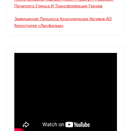
Печатного Глянца И Трансформация Героев
Завершение Процесса Консолидации Активов АО
Киностудия «Ленфильм»