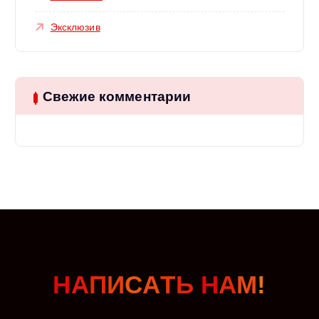
Эксклюзив
Свежие комментарии
Н
А
П
И
С
А
Т
Ь
Н
А
М
!