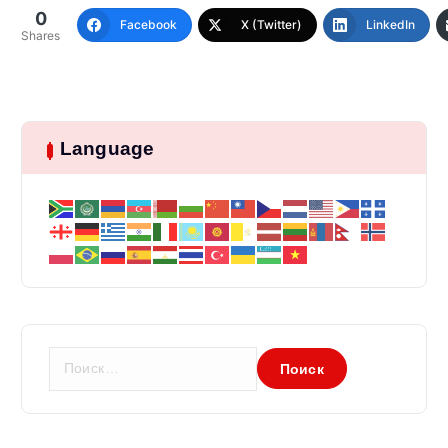
0
Facebook
X (Twitter)
LinkedIn
Shares
Language
Н
а
й
т