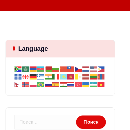
Language
Н
а