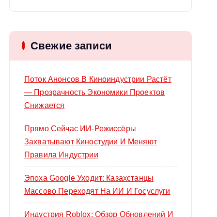
й
т
и
Свежие записи
:
Поток Анонсов В Киноиндустрии Растёт
— Прозрачность Экономики Проектов
Снижается
Прямо Сейчас ИИ-Режиссёры
Захватывают Киностудии И Меняют
Правила Индустрии
Эпоха Google Уходит: Казахстанцы
Массово Переходят На ИИ И Госуслуги
Индустрия Roblox: Обзор Обновлений И