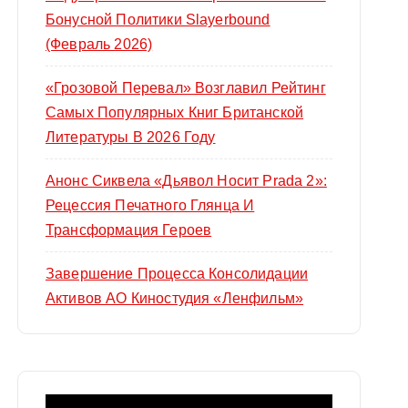
Бонусной Политики Slayerbound
(февраль 2026)
«Грозовой Перевал» Возглавил Рейтинг
Самых Популярных Книг Британской
Литературы В 2026 Году
Анонс Сиквела «Дьявол Носит Prada 2»:
Рецессия Печатного Глянца И
Трансформация Героев
Завершение Процесса Консолидации
Активов АО Киностудия «Ленфильм»