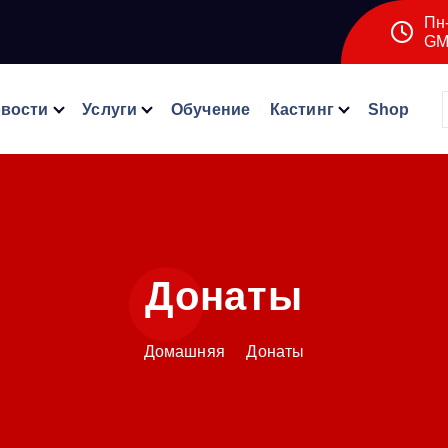
Пн-
GM
вости
Услуги
Обучение
Кастинг
Shop
Донаты
Домашняя
Донаты