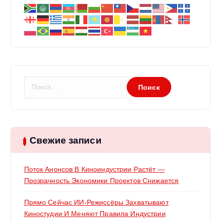
Н
а
й
т
и
:
Свежие записи
Поток Анонсов В Киноиндустрии Растёт —
Прозрачность Экономики Проектов Снижается
Прямо Сейчас ИИ-Режиссёры Захватывают
Киностудии И Меняют Правила Индустрии