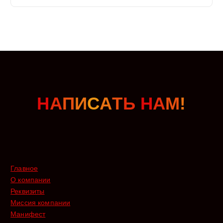
Н
А
П
И
С
А
Т
Ь
Н
А
М
!
Главное
О компании
Реквизиты
Миссия компании
Манифест