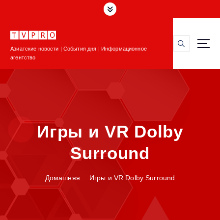
П
е
р
е
Азиатские новости | События дня | Информационное
й
агентство
т
и
к
с
о
д
Игры и VR Dolby
е
р
Surround
ж
и
м
Домашняя
Игры и VR Dolby Surround
о
м
у