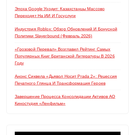
Эпоха Google Уходит: Казахстанцы Массово
Переходят На ИИ И Госуслуги
Индустрия Roblox: Обзор Обновлений И Бонусной
Политики Slayerbound (февраль 2026)
«Грозовой Перевал» Возглавил Рейтинг Самых
Популярных Книг Британской Литературы В 2026
Году
Анонс Сиквела «Дьявол Носит Prada 2»: Рецессия
Печатного Глянца И Трансформация Героев
Завершение Процесса Консолидации Активов АО
Киностудия «Ленфильм»