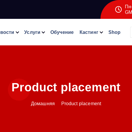
Пн-
GM
вости
Услуги
Обучение
Кастинг
Shop
Product placement
Домашняя
Product placement