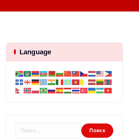
Language
Н
а