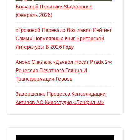
Бонусной Политики Slayerbound
(февраль 2026)
«Грозовой Перевал» Возглавил Рейтинг
Самых Популярных Книг Британской
Литературы В 2026 Году
Анонс Сиквела «Дьявол Носит Prada 2»:
Рецессия Печатного Глянца И
Трансформация Героев
Завершение Процесса Консолидации
Активов АО Киностудия «Ленфильм»