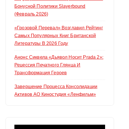
Бонусной Политики Slayerbound
(февраль 2026)
«Грозовой Перевал» Возглавил Рейтинг
Самых Популярных Книг Британской
Литературы В 2026 Году
Анонс Сиквела «Дьявол Носит Prada 2»:
Рецессия Печатного Глянца И
Трансформация Героев
Завершение Процесса Консолидации
Активов АО Киностудия «Ленфильм»