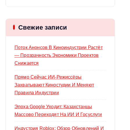
й
т
и
Свежие записи
:
Поток Анонсов В Киноиндустрии Растёт
— Прозрачность Экономики Проектов
Снижается
Прямо Сейчас ИИ-Режиссёры
Захватывают Киностудии И Меняют
Правила Индустрии
Эпоха Google Уходит: Казахстанцы
Массово Переходят На ИИ И Госуслуги
Индустрия Roblox: Обзор Обновлений И