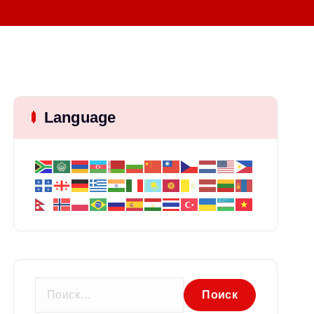
Language
Н
а