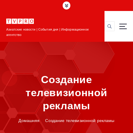
П
е
р
е
Азиатские новости | События дня | Информационное
й
агентство
т
и
к
с
о
д
Создание
е
р
телевизионной
ж
и
рекламы
м
о
м
Домашняя
Создание телевизионной рекламы
у