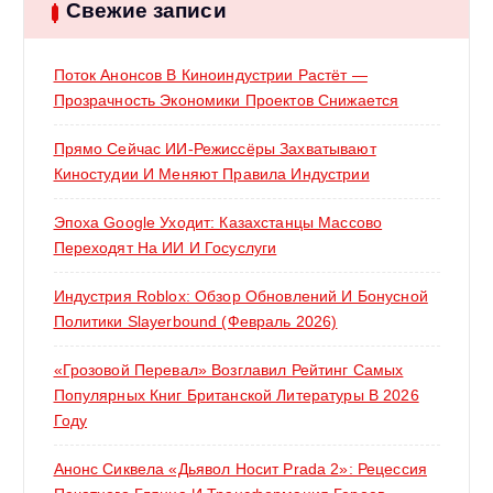
:
Свежие записи
Поток Анонсов В Киноиндустрии Растёт —
Прозрачность Экономики Проектов Снижается
Прямо Сейчас ИИ-Режиссёры Захватывают
Киностудии И Меняют Правила Индустрии
Эпоха Google Уходит: Казахстанцы Массово
Переходят На ИИ И Госуслуги
Индустрия Roblox: Обзор Обновлений И Бонусной
Политики Slayerbound (февраль 2026)
«Грозовой Перевал» Возглавил Рейтинг Самых
Популярных Книг Британской Литературы В 2026
Году
Анонс Сиквела «Дьявол Носит Prada 2»: Рецессия