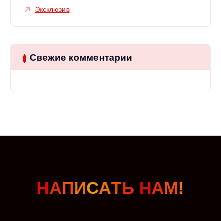
Эксклюзив
Свежие комментарии
Н
А
П
И
С
А
Т
Ь
Н
А
М
!