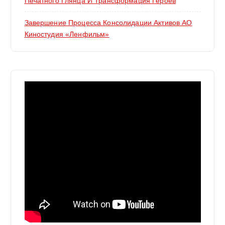
Печатного Глянца И Трансформация Героев
Завершение Процесса Консолидации Активов АО
Киностудия «Ленфильм»