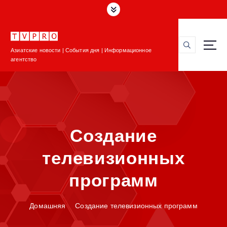
П
е
р
е
Азиатские новости | События дня | Информационное
й
агентство
т
и
к
с
о
д
Создание
е
р
телевизионных
ж
и
программ
м
о
м
Домашняя
Создание телевизионных программ
у