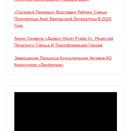
«Грозовой Перевал» Возглавил Рейтинг Самых
Популярных Книг Британской Литературы В 2026
Году
Анонс Сиквела «Дьявол Носит Prada 2»: Рецессия
Печатного Глянца И Трансформация Героев
Завершение Процесса Консолидации Активов АО
Киностудия «Ленфильм»