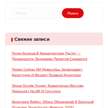
Н
а
й
т
и
:
Свежие записи
Поток Анонсов В Киноиндустрии Растёт —
Прозрачность Экономики Проектов Снижается
Прямо Сейчас ИИ-Режиссёры Захватывают
Киностудии И Меняют Правила Индустрии
Эпоха Google Уходит: Казахстанцы Массово
Переходят На ИИ И Госуслуги
Индустрия Roblox: Обзор Обновлений И Бонусной
Политики Slayerbound (февраль 2026)