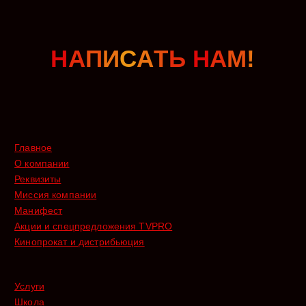
Н
А
П
И
С
А
Т
Ь
Н
А
М
!
Главное
О компании
Реквизиты
Миссия компании
Манифест
Акции и спецпредложения TVPRO
Кинопрокат и дистрибьюция
Услуги
Школа