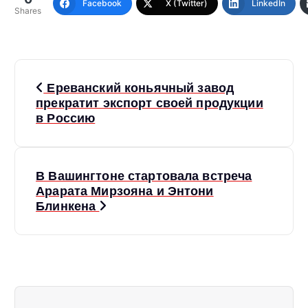
Facebook
X (Twitter)
LinkedIn
Shares
Н
Ереванский коньячный завод
а
прекратит экспорт своей продукции
в Россию
в
и
В Вашингтоне стартовала встреча
Арарата Мирзояна и Энтони
г
Блинкена
а
ц