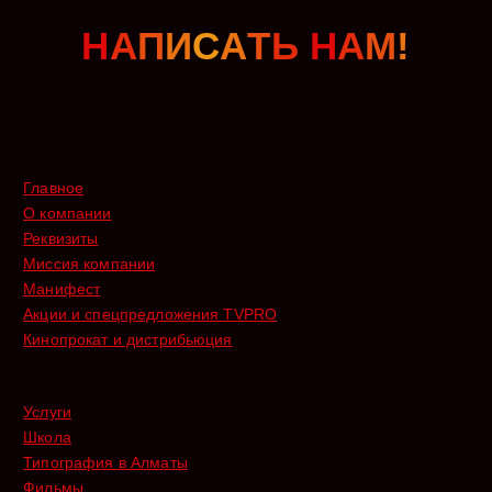
Н
А
П
И
С
А
Т
Ь
Н
А
М
!
Главное
О компании
Реквизиты
Миссия компании
Манифест
Акции и спецпредложения TVPRO
Кинопрокат и дистрибьюция
Услуги
Школа
Типография в Алматы
Фильмы