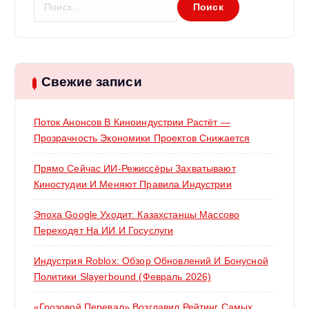
а
м
й
т
и
:
Свежие записи
Поток Анонсов В Киноиндустрии Растёт —
Прозрачность Экономики Проектов Снижается
Прямо Сейчас ИИ-Режиссёры Захватывают
Киностудии И Меняют Правила Индустрии
Эпоха Google Уходит: Казахстанцы Массово
Переходят На ИИ И Госуслуги
Индустрия Roblox: Обзор Обновлений И Бонусной
Политики Slayerbound (февраль 2026)
«Грозовой Перевал» Возглавил Рейтинг Самых