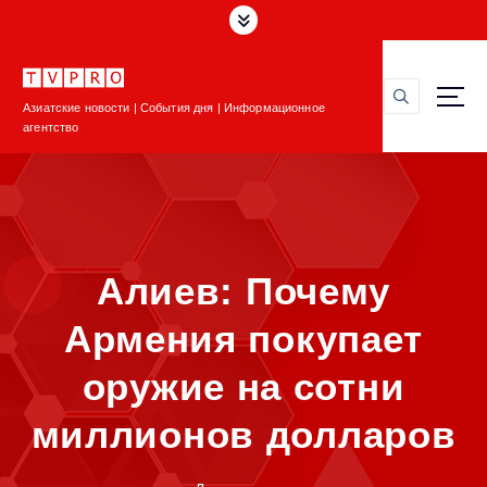
П
е
р
е
Азиатские новости | События дня | Информационное
й
агентство
т
и
к
с
о
д
Алиев: Почему
е
р
Армения покупает
ж
и
оружие на сотни
м
о
миллионов долларов
м
у