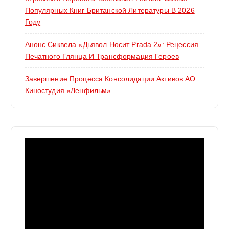
Популярных Книг Британской Литературы В 2026
Году
Анонс Сиквела «Дьявол Носит Prada 2»: Рецессия
Печатного Глянца И Трансформация Героев
Завершение Процесса Консолидации Активов АО
Киностудия «Ленфильм»