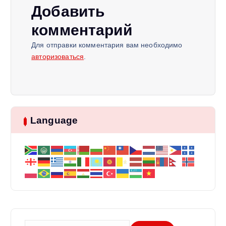
и
Добавить
я
комментарий
п
Для отправки комментария вам необходимо
авторизоваться
.
о
з
Language
а
п
и
с
я
Н