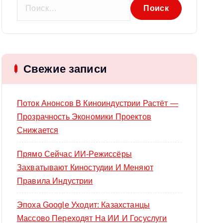
Н
а
й
т
и
Свежие записи
:
Поток Анонсов В Киноиндустрии Растёт —
Прозрачность Экономики Проектов
Снижается
Прямо Сейчас ИИ-Режиссёры
Захватывают Киностудии И Меняют
Правила Индустрии
Эпоха Google Уходит: Казахстанцы
Массово Переходят На ИИ И Госуслуги