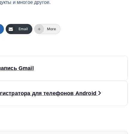
дукты и многое другое.
Email
More
запись Gmail
егистратора для телефонов Android