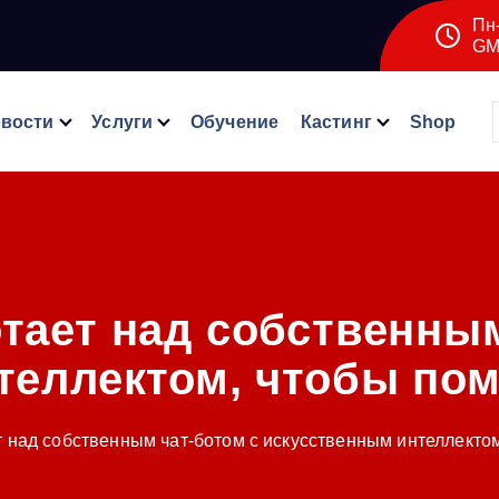
Пн-
GM
вости
Услуги
Обучение
Кастинг
Shop
тает над собственным
теллектом, чтобы пом
 над собственным чат-ботом с искусственным интеллектом