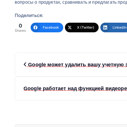
вопросы о продуктах, сравнивать и предлагать про
Поделиться:
0
Facebook
X (Twitter)
LinkedIn
Shares
Н
Google может удалить вашу учетную 
а
в
Google работает над функцией видеор
и
г