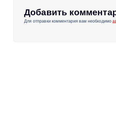
а
Добавить коммента
Для отправки комментария вам необходимо
а
ц
и
я
п
о
з
а