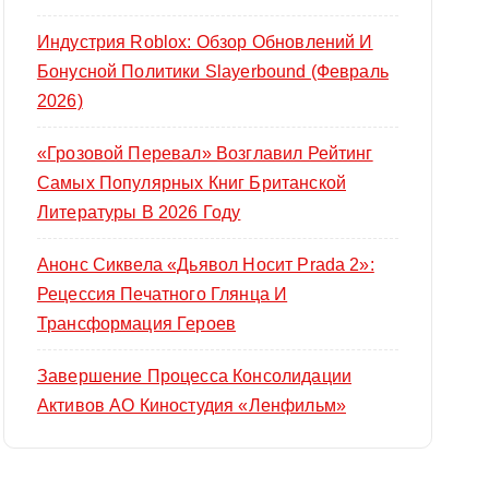
Индустрия Roblox: Обзор Обновлений И
Бонусной Политики Slayerbound (февраль
2026)
«Грозовой Перевал» Возглавил Рейтинг
Самых Популярных Книг Британской
Литературы В 2026 Году
Анонс Сиквела «Дьявол Носит Prada 2»:
Рецессия Печатного Глянца И
Трансформация Героев
Завершение Процесса Консолидации
Активов АО Киностудия «Ленфильм»