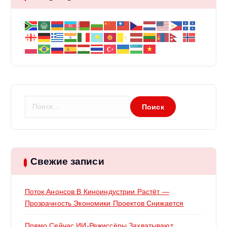
Н
а
й
т
и
:
Свежие записи
Поток Анонсов В Киноиндустрии Растёт —
Прозрачность Экономики Проектов Снижается
Прямо Сейчас ИИ-Режиссёры Захватывают