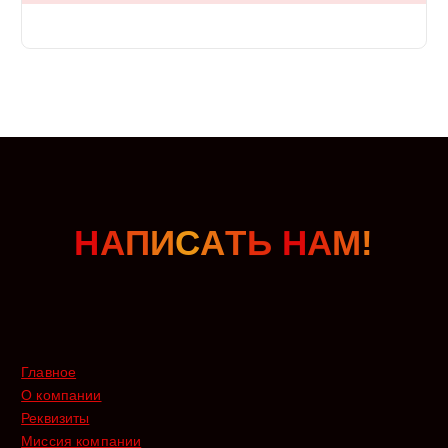
Н
А
П
И
С
А
Т
Ь
Н
А
М
!
Главное
О компании
Реквизиты
Миссия компании