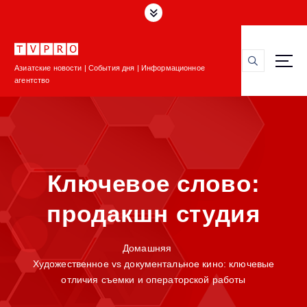
П
е
р
е
Азиатские новости | События дня | Информационное
й
агентство
т
и
к
с
о
д
Ключевое слово:
е
р
продакшн студия
ж
и
м
Домашняя
о
Художественное vs документальное кино: ключевые
м
отличия съемки и операторской работы
у