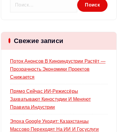
Н
а
й
т
и
Свежие записи
:
Поток Анонсов В Киноиндустрии Растёт —
Прозрачность Экономики Проектов
Снижается
Прямо Сейчас ИИ-Режиссёры
Захватывают Киностудии И Меняют
Правила Индустрии
Эпоха Google Уходит: Казахстанцы
Массово Переходят На ИИ И Госуслуги