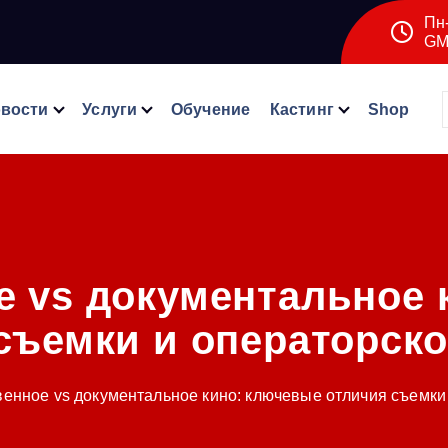
Пн-
GM
вости
Услуги
Обучение
Кастинг
Shop
е vs документальное 
съемки и операторск
енное vs документальное кино: ключевые отличия съемки