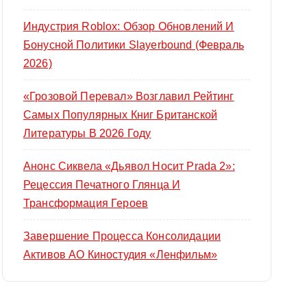
Индустрия Roblox: Обзор Обновлений И
Бонусной Политики Slayerbound (февраль
2026)
«Грозовой Перевал» Возглавил Рейтинг
Самых Популярных Книг Британской
Литературы В 2026 Году
Анонс Сиквела «Дьявол Носит Prada 2»:
Рецессия Печатного Глянца И
Трансформация Героев
Завершение Процесса Консолидации
Активов АО Киностудия «Ленфильм»