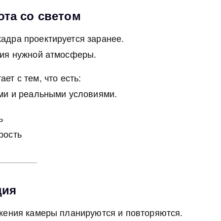
ота со светом
адра проектируется заранее.
ния нужной атмосферы.
ет с тем, что есть:
ми и реальными условиями.
ь
рость
ция
жения камеры планируются и повторяются.