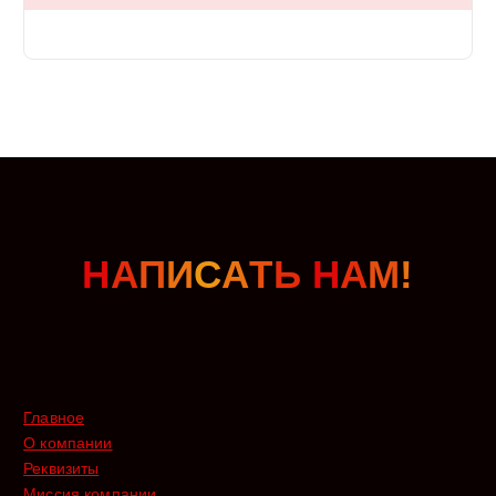
Н
А
П
И
С
А
Т
Ь
Н
А
М
!
Главное
О компании
Реквизиты
Миссия компании