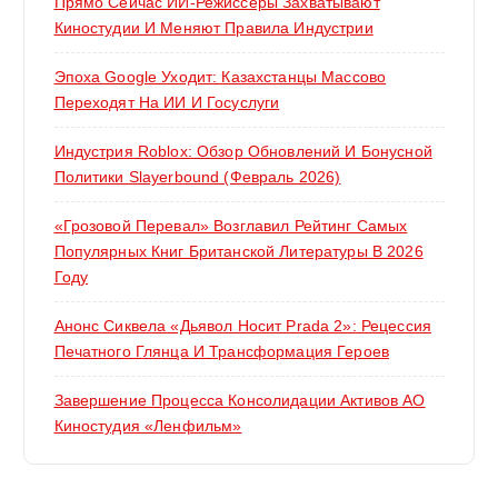
Прямо Сейчас ИИ-Режиссёры Захватывают
Киностудии И Меняют Правила Индустрии
Эпоха Google Уходит: Казахстанцы Массово
Переходят На ИИ И Госуслуги
Индустрия Roblox: Обзор Обновлений И Бонусной
Политики Slayerbound (февраль 2026)
«Грозовой Перевал» Возглавил Рейтинг Самых
Популярных Книг Британской Литературы В 2026
Году
Анонс Сиквела «Дьявол Носит Prada 2»: Рецессия
Печатного Глянца И Трансформация Героев
Завершение Процесса Консолидации Активов АО
Киностудия «Ленфильм»