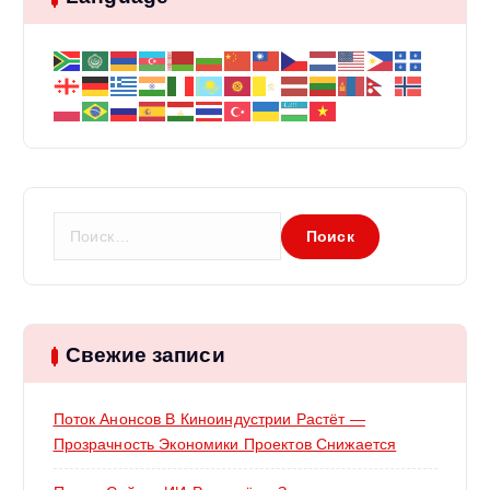
Н
а
й
т
и
:
Свежие записи
Поток Анонсов В Киноиндустрии Растёт —
Прозрачность Экономики Проектов Снижается