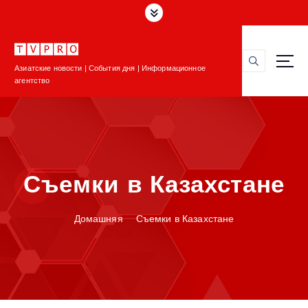
П
е
р
е
Азиатские новости | События дня | Информационное
й
агентство
т
и
к
с
о
д
Съемки в Казахстане
е
р
ж
Домашняя
Съемки в Казахстане
и
м
о
м
у