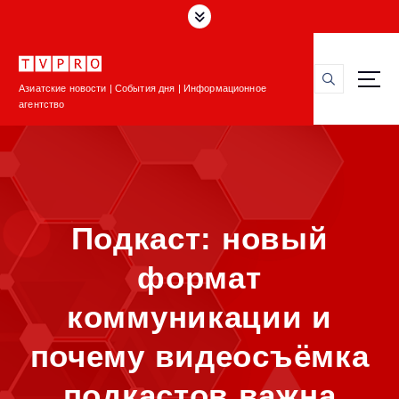
П
е
р
е
Азиатские новости | События дня | Информационное
й
агентство
т
и
к
с
о
д
Подкаст: новый
е
р
формат
ж
и
коммуникации и
м
о
почему видеосъёмка
м
у
подкастов важна