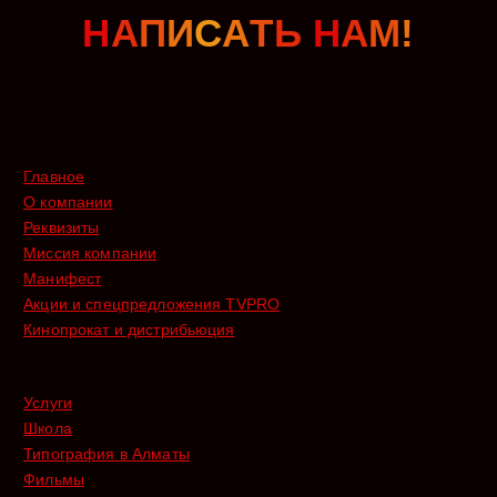
Н
А
П
И
С
А
Т
Ь
Н
А
М
!
Главное
О компании
Реквизиты
Миссия компании
Манифест
Акции и спецпредложения TVPRO
Кинопрокат и дистрибьюция
Услуги
Школа
Типография в Алматы
Фильмы