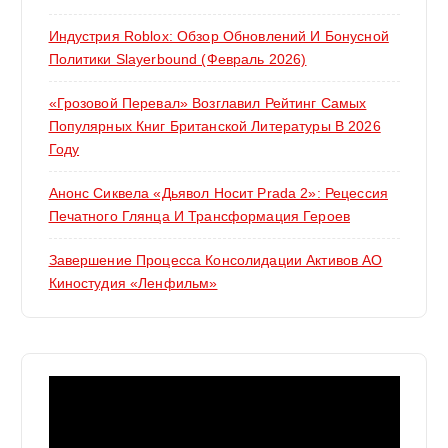
Индустрия Roblox: Обзор Обновлений И Бонусной
Политики Slayerbound (февраль 2026)
«Грозовой Перевал» Возглавил Рейтинг Самых
Популярных Книг Британской Литературы В 2026
Году
Анонс Сиквела «Дьявол Носит Prada 2»: Рецессия
Печатного Глянца И Трансформация Героев
Завершение Процесса Консолидации Активов АО
Киностудия «Ленфильм»