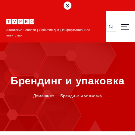
П
е
р
е
Азиатские новости | События дня | Информационное
й
агентство
т
и
к
с
о
д
Брендинг и упаковка
е
р
ж
Домашняя
Брендинг и упаковка
и
м
о
м
у