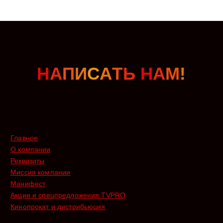
Н
А
П
И
С
А
Т
Ь
Н
А
М
!
Главное
О компании
Реквизиты
Миссия компании
Манифест
Акции и спецпредложения TVPRO
Кинопрокат и дистрибьюция