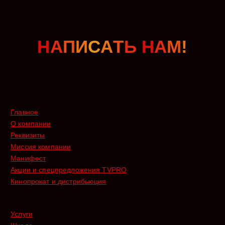
Н
А
П
И
С
А
Т
Ь
Н
А
М
!
Главное
О компании
Реквизиты
Миссия компании
Манифест
Акции и спецпредложения TVPRO
Кинопрокат и дистрибьюция
Услуги