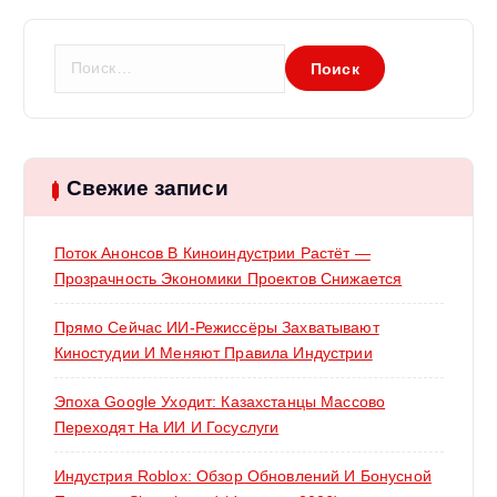
Н
а
й
т
и
:
Свежие записи
Поток Анонсов В Киноиндустрии Растёт —
Прозрачность Экономики Проектов Снижается
Прямо Сейчас ИИ-Режиссёры Захватывают
Киностудии И Меняют Правила Индустрии
Эпоха Google Уходит: Казахстанцы Массово
Переходят На ИИ И Госуслуги
Индустрия Roblox: Обзор Обновлений И Бонусной