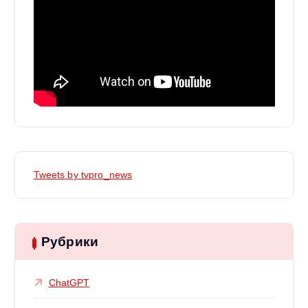
Tweets by tvpro_news
Рубрики
ChatGPT