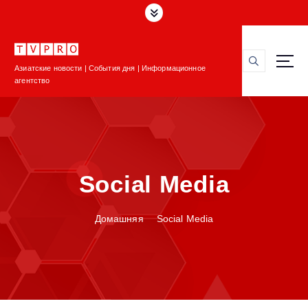
П
е
р
е
Азиатские новости | События дня | Информационное
й
агентство
т
и
к
с
о
д
Social Media
е
р
ж
Домашняя
Social Media
и
м
о
м
у