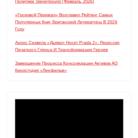
Политики Slayerbound (февраль 2026)
«Грозовой Перевал» Возглавил Рейтинг Самых
Популярных Книг Британской Литературы В 2026
Году
Анонс Сиквела «Дьявол Носит Prada 2»: Рецессия
Печатного Глянца И Трансформация Героев
Завершение Процесса Консолидации Активов АО
Киностудия «Ленфильм»