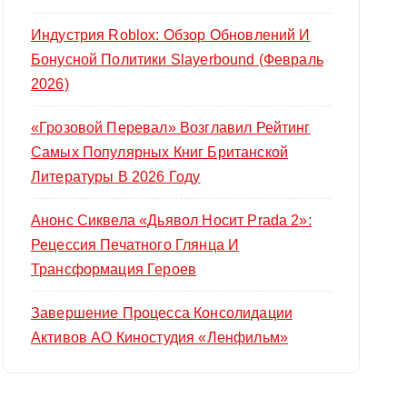
Индустрия Roblox: Обзор Обновлений И
Бонусной Политики Slayerbound (февраль
2026)
«Грозовой Перевал» Возглавил Рейтинг
Самых Популярных Книг Британской
Литературы В 2026 Году
Анонс Сиквела «Дьявол Носит Prada 2»:
Рецессия Печатного Глянца И
Трансформация Героев
Завершение Процесса Консолидации
Активов АО Киностудия «Ленфильм»