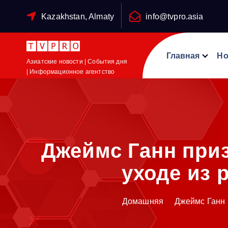
П
Kazakhstan, Almaty
info@tvpro.asia
е
р
е
Главная
Но
й
Азиатские новости | События дня
| Информационное агентство
т
и
к
с
о
д
Джеймс Ганн приз
е
уходе из 
р
ж
и
Домашняя
Джеймс Ганн 
м
о