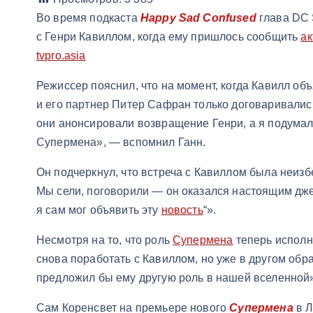
Во время подкаста
Happy Sad Confused
глава DC 
с Генри Кавиллом, когда ему пришлось сообщить
ак
tvpro.asia
Режиссер пояснил, что на момент, когда Кавилл об
и его партнер Питер Сафран только договаривалис
они анонсировали возвращение Генри, а я подумал
Супермена», — вспомнил Ганн.
Он подчеркнул, что встреча с Кавиллом была неизб
Мы сели, поговорили — он оказался настоящим дже
я сам мог объявить эту
новость
“».
Несмотря на то, что роль
Супермена
теперь исполня
снова поработать с Кавиллом, но уже в другом образ
предложил бы ему другую роль в нашей вселенной
Сам Коренсвет на премьере нового
Супермена
в Л