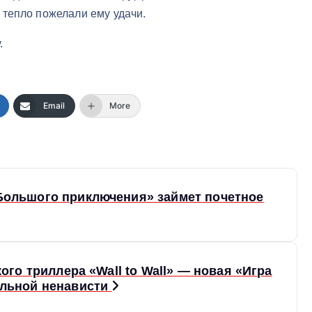
тепло пожелали ему удачи.
.
Email
More
Большого приключения» займет почетное
ого триллера «Wall to Wall» — новая «Игра
альной ненависти