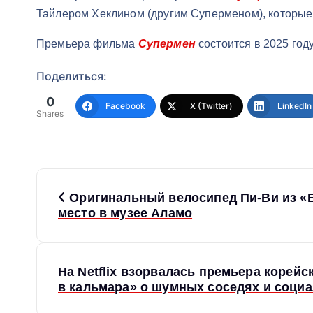
Тайлером Хеклином (другим Суперменом), которые 
Премьера фильма
Супермен
состоится в 2025 году
Поделиться:
0
Facebook
X (Twitter)
LinkedIn
Shares
Н
Оригинальный велосипед Пи-Ви из «
место в музее Аламо
а
в
На Netflix взорвалась премьера корейск
в кальмара» о шумных соседях и соци
и