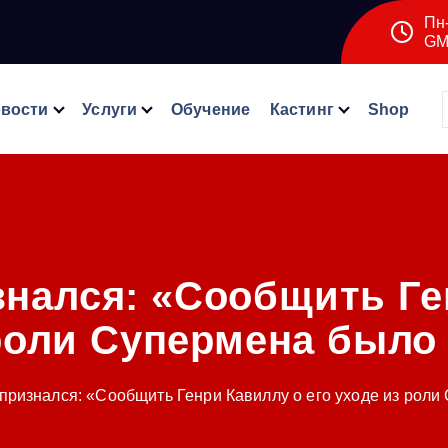
Пн-
GM
вости
Услуги
Обучение
Кастинг
Shop
нался: «Сообщить Ге
роли Супермена было
признался: «Сообщить Генри Кавиллу о его уходе из роли