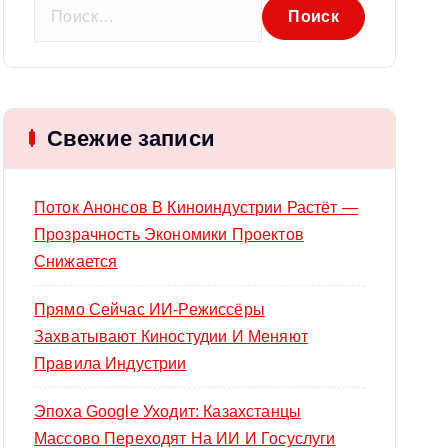
Н
а
й
т
и
Свежие записи
:
Поток Анонсов В Киноиндустрии Растёт —
Прозрачность Экономики Проектов
Снижается
Прямо Сейчас ИИ-Режиссёры
Захватывают Киностудии И Меняют
Правила Индустрии
Эпоха Google Уходит: Казахстанцы
Массово Переходят На ИИ И Госуслуги