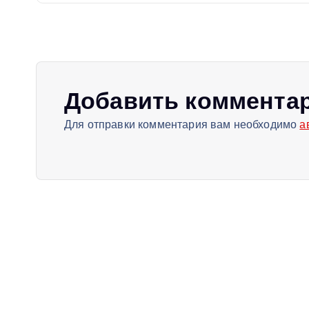
г
а
Добавить коммента
ц
Для отправки комментария вам необходимо
а
и
я
п
о
з