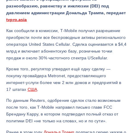
разнообразию, равенству и инклюзии (DEI) под
давлением администрации Дональда Трампа, передает
tvpro.asia
Как сообщили в комиссии, T‑Mobile получил разрешение
приобрести почти все беспроводные активы регионального
оператора United States Cellular. Сделка оценивается в $4,4
млрд и включает абонентскую базу, розничные точки
продаж и около 30% частотного спектра UScellular.
Кроме того, регулятор утвердил ещё одну сделку —
покупку провайдера Metronet, предоставляющего
интернет‑услуги более чем 2 млн домов и предприятий в
17 штатах
США
.
По данным Reuters, одобрение сделок стало возможным
после того, как T‑Mobile направил письмо главе FCC
Брендану Карру, в котором подтвердил полный отказ от
политики DEI «не только на словах, но и по сути».
Ранее в этом году
Дональд Трамп
подписал серию указов о