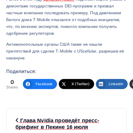
демонтаже государственных DEI‑программ и призвал
частные компании последовать примеру. Под давлением
Белого дома T‑Mobile отказался от подобных инициатив,
что, по мнению экспертов, помогло компании получить
одобрение регуляторов.
Антимонопольные органы США также не нашли
препятствий для сделки T‑Mobile с UScellular, разрешив её
накануне.
Поделиться:
0
Facebook
X (Twitter)
LinkedIn
Shares
Н
Глава Nvidia проведёт пресс-
а
брифинг в Пекине 16 июля