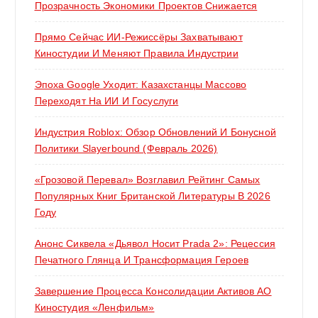
Прозрачность Экономики Проектов Снижается
Прямо Сейчас ИИ-Режиссёры Захватывают
Киностудии И Меняют Правила Индустрии
Эпоха Google Уходит: Казахстанцы Массово
Переходят На ИИ И Госуслуги
Индустрия Roblox: Обзор Обновлений И Бонусной
Политики Slayerbound (февраль 2026)
«Грозовой Перевал» Возглавил Рейтинг Самых
Популярных Книг Британской Литературы В 2026
Году
Анонс Сиквела «Дьявол Носит Prada 2»: Рецессия
Печатного Глянца И Трансформация Героев
Завершение Процесса Консолидации Активов АО
Киностудия «Ленфильм»