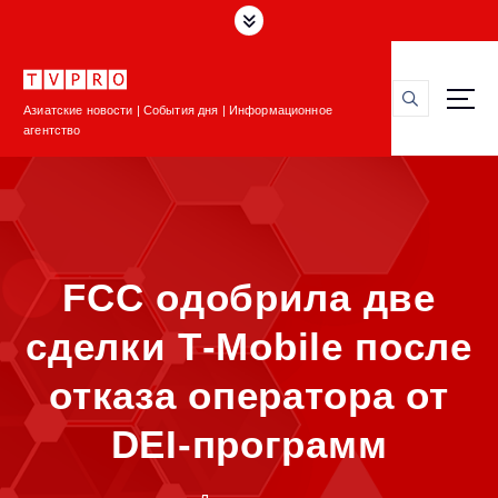
П
е
р
е
Азиатские новости | События дня | Информационное
й
агентство
т
и
к
с
о
д
FCC одобрила две
е
р
сделки T‑Mobile после
ж
и
отказа оператора от
м
о
DEI‑программ
м
у