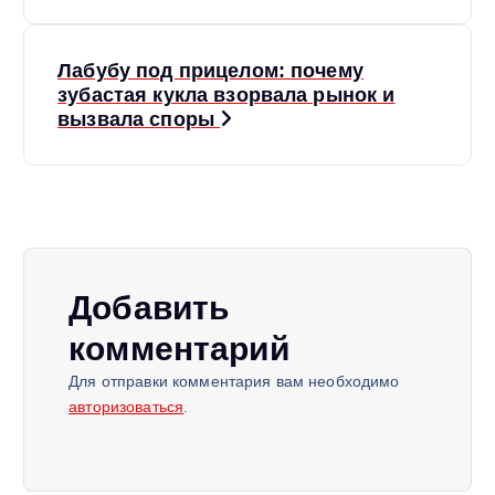
в
Лабубу под прицелом: почему
и
зубастая кукла взорвала рынок и
вызвала споры
г
а
ц
и
Добавить
комментарий
я
Для отправки комментария вам необходимо
п
авторизоваться
.
о