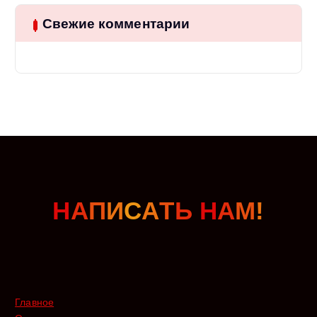
Свежие комментарии
Н
А
П
И
С
А
Т
Ь
Н
А
М
!
Главное