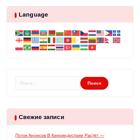
з
Language
а
п
и
с
Н
я
а
й
м
т
и
:
Свежие записи
Поток Анонсов В Киноиндустрии Растёт —