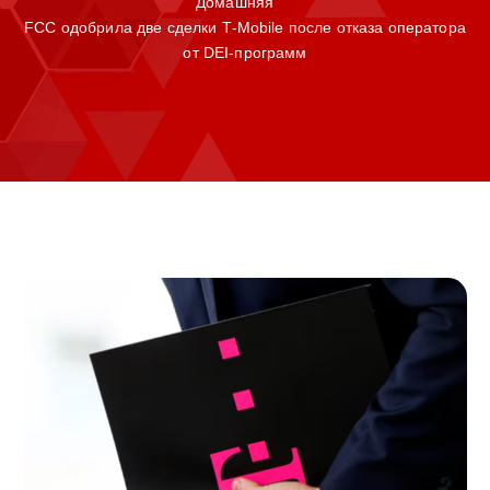
Домашняя
FCC одобрила две сделки T‑Mobile после отказа оператора
от DEI‑программ