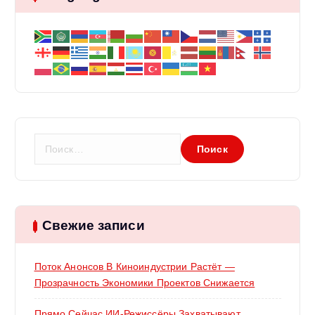
Н
а
й
т
и
:
Свежие записи
Поток Анонсов В Киноиндустрии Растёт —
Прозрачность Экономики Проектов Снижается
Прямо Сейчас ИИ-Режиссёры Захватывают