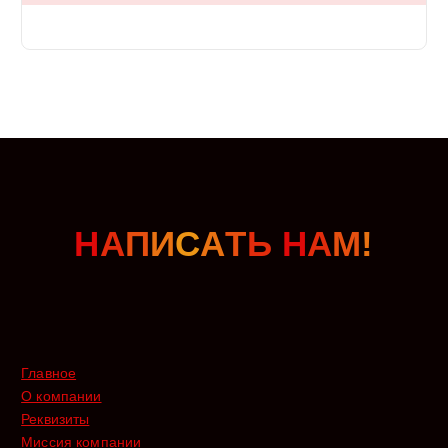
Н
А
П
И
С
А
Т
Ь
Н
А
М
!
Главное
О компании
Реквизиты
Миссия компании