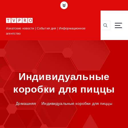
П
е
р
е
Азиатские новости | События дня | Информационное
й
агентство
т
и
к
с
о
д
Индивидуальные
е
р
коробки для пиццы
ж
и
м
Домашняя
Индивидуальные коробки для пиццы
о
м
у