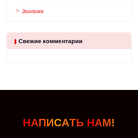
Эксклюзив
Свежие комментарии
Н
А
П
И
С
А
Т
Ь
Н
А
М
!