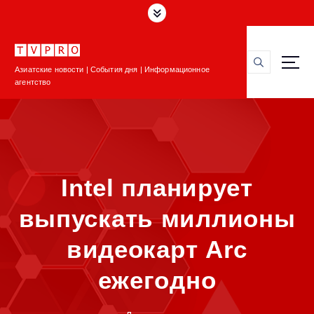
П
е
р
е
Азиатские новости | События дня | Информационное
й
агентство
т
и
к
с
о
д
Intel планирует
е
р
выпускать миллионы
ж
и
видеокарт Arc
м
о
ежегодно
м
у