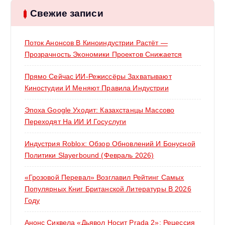
:
Свежие записи
Поток Анонсов В Киноиндустрии Растёт —
Прозрачность Экономики Проектов Снижается
Прямо Сейчас ИИ-Режиссёры Захватывают
Киностудии И Меняют Правила Индустрии
Эпоха Google Уходит: Казахстанцы Массово
Переходят На ИИ И Госуслуги
Индустрия Roblox: Обзор Обновлений И Бонусной
Политики Slayerbound (февраль 2026)
«Грозовой Перевал» Возглавил Рейтинг Самых
Популярных Книг Британской Литературы В 2026
Году
Анонс Сиквела «Дьявол Носит Prada 2»: Рецессия