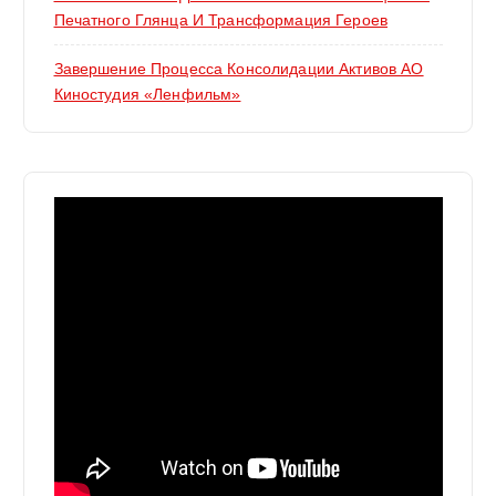
Печатного Глянца И Трансформация Героев
Завершение Процесса Консолидации Активов АО
Киностудия «Ленфильм»