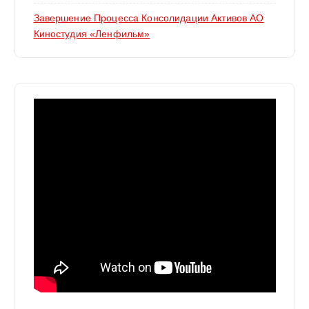
Завершение Процесса Консолидации Активов АО
Киностудия «Ленфильм»