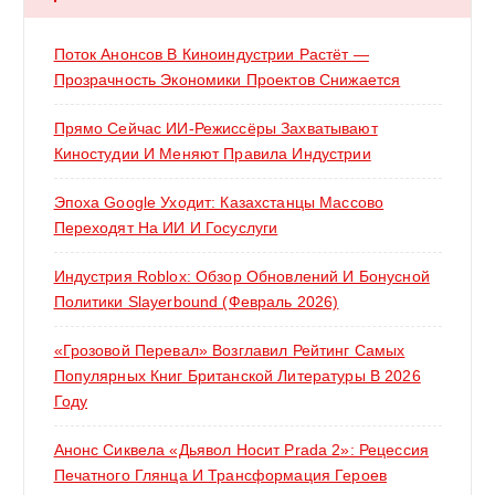
Поток Анонсов В Киноиндустрии Растёт —
Прозрачность Экономики Проектов Снижается
Прямо Сейчас ИИ-Режиссёры Захватывают
Киностудии И Меняют Правила Индустрии
Эпоха Google Уходит: Казахстанцы Массово
Переходят На ИИ И Госуслуги
Индустрия Roblox: Обзор Обновлений И Бонусной
Политики Slayerbound (февраль 2026)
«Грозовой Перевал» Возглавил Рейтинг Самых
Популярных Книг Британской Литературы В 2026
Году
Анонс Сиквела «Дьявол Носит Prada 2»: Рецессия
Печатного Глянца И Трансформация Героев