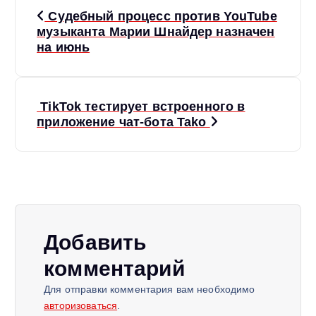
Н
Судебный процесс против YouTube
а
музыканта Марии Шнайдер назначен
на июнь
в
и
TikTok тестирует встроенного в
приложение чат-бота Tako
г
а
ц
и
Добавить
комментарий
я
Для отправки комментария вам необходимо
п
авторизоваться
.