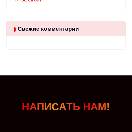
Свежие комментарии
Н
А
П
И
С
А
Т
Ь
Н
А
М
!