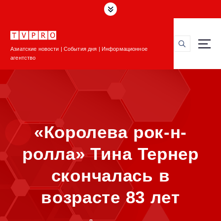
П
е
р
е
Азиатские новости | События дня | Информационное
й
агентство
т
и
к
с
о
д
«Королева рок-н-
е
р
ролла» Тина Тернер
ж
и
скончалась в
м
о
возрасте 83 лет
м
у