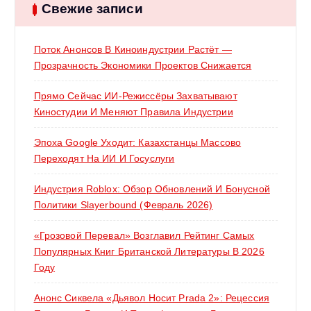
:
Свежие записи
Поток Анонсов В Киноиндустрии Растёт —
Прозрачность Экономики Проектов Снижается
Прямо Сейчас ИИ-Режиссёры Захватывают
Киностудии И Меняют Правила Индустрии
Эпоха Google Уходит: Казахстанцы Массово
Переходят На ИИ И Госуслуги
Индустрия Roblox: Обзор Обновлений И Бонусной
Политики Slayerbound (февраль 2026)
«Грозовой Перевал» Возглавил Рейтинг Самых
Популярных Книг Британской Литературы В 2026
Году
Анонс Сиквела «Дьявол Носит Prada 2»: Рецессия