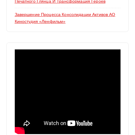
Печатного Глянца И Трансформация Героев
Завершение Процесса Консолидации Активов АО
Киностудия «Ленфильм»