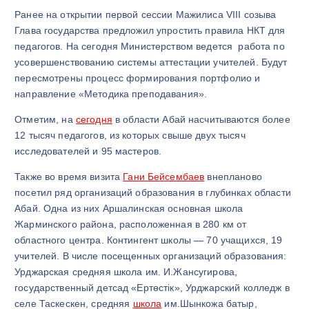
Ранее на открытии первой сессии Мажилиса VIII созыва
Глава государства предложил упростить правила НКТ для
педагогов. На сегодня Министерством ведется работа по
усовершенствованию системы аттестации учителей. Будут
пересмотрены процесс формирования портфолио и
направление «Методика преподавания».
Отметим, на
сегодня
в области Абай насчитываются более
12 тысяч педагогов, из которых свыше двух тысяч
исследователей и 95 мастеров.
Также во время визита
Гани Бейсембаев
внепланово
посетил ряд организаций образования в глубинках области
Абай. Одна из них Аршалинская основная школа
Жарминского района, расположенная в 280 км от
областного центра. Контингент школы — 70 учащихся, 19
учителей. В числе посещенных организаций образования:
Урджарская средняя школа им. И.Жансугирова,
государственный детсад «Ертөстік», Урджарский колледж в
селе Таскескен, средняя
школа
им.Шынкожа батыр,