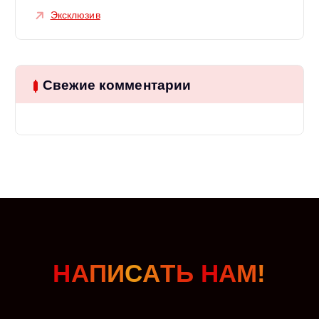
Эксклюзив
Свежие комментарии
Н
А
П
И
С
А
Т
Ь
Н
А
М
!