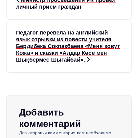
Министр просвещения РК провел
а
личный прием граждан
в
Педагог перевела на английский
и
язык отрывки из повести учителя
Бердибека Сокпакбаева «Меня зовут
г
Кожа» и сказки «Алдар Көсе мен
Шықбермес Шығайбай».
а
ц
и
Добавить
я
комментарий
п
Для отправки комментария вам необходимо