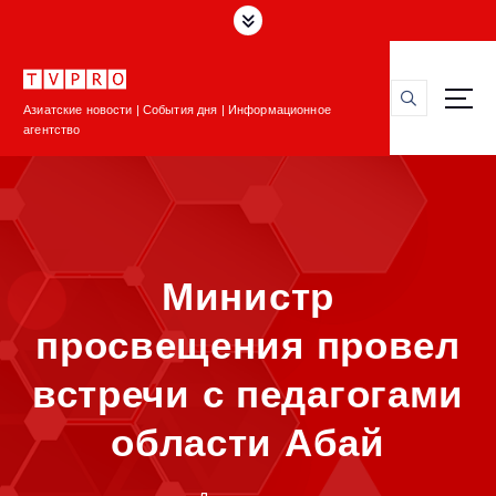
П
е
р
е
Азиатские новости | События дня | Информационное
й
агентство
т
и
к
с
о
д
Министр
е
р
просвещения провел
ж
и
встречи с педагогами
м
о
области Абай
м
у