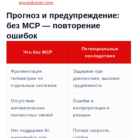
groundcover.com
.
Прогноз и предупреждение:
без MCP — повторение
ошибок
Потенциальные
Что без MCP
последствия
Фрагментация
Задержки при
телеметрии по
диагностике, высокая
отдельным системам
трудоёмкость
Отсутствие
Ошибки в
автоматических
интерпретации и
контекстных связей
реакции
Нет поддержки AI-
Потеря скорости,
интерфейса для
слабая