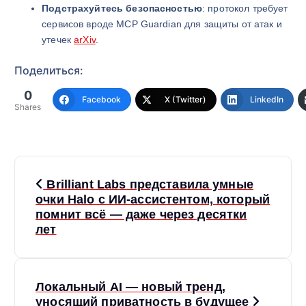
Подстрахуйтесь безопасностью
: протокол требует
сервисов вроде MCP Guardian для защиты от атак и
утечек
arXiv
.
Поделиться:
0
Facebook
X (Twitter)
LinkedIn
Shares
Н
Brilliant Labs представила умные
а
очки Halo с ИИ‑ассистентом, который
помнит всё — даже через десятки
лет
в
и
Локальный AI — новый тренд,
г
уносящий приватность в будущее