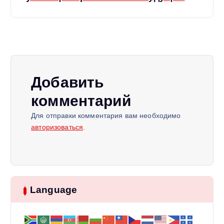
а
ц
и
Добавить
я
комментарий
п
Для отправки комментария вам необходимо
авторизоваться
.
о
з
Language
а
п