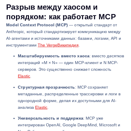
Разрыв между хаосом и
порядком: как работает MCP
Model Context Protocol (MCP)
— открытый стандарт от
Anthropic, который стандартизирует коммуникацию между
AI-агентами и источниками данных: базами, логами, API и
инструментами
The Verge
Википедия
.
Масштабируемость вместо хаоса
: вместо десятков
интеграций «M × N» — один MCP-клиент и N MCP-
серверов. Это существенно снижает сложность
Elastic
.
Структурная прозрачность
: MCP сохраняет
метаданные, распределенные трассировки и логи в
однородной форме, делая их доступными для AI-
анализа
Elastic
.
Универсальность и поддержка
: MCP уже
интегрирован OpenAI, Google DeepMind, Microsoft и