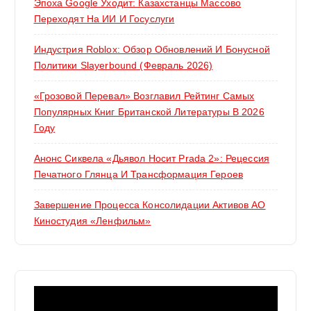
Эпоха Google Уходит: Казахстанцы Массово
Переходят На ИИ И Госуслуги
Индустрия Roblox: Обзор Обновлений И Бонусной
Политики Slayerbound (февраль 2026)
«Грозовой Перевал» Возглавил Рейтинг Самых
Популярных Книг Британской Литературы В 2026
Году
Анонс Сиквела «Дьявол Носит Prada 2»: Рецессия
Печатного Глянца И Трансформация Героев
Завершение Процесса Консолидации Активов АО
Киностудия «Ленфильм»