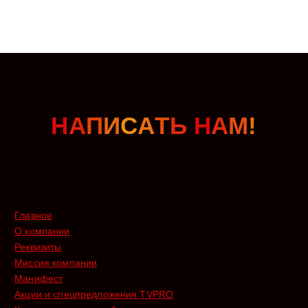
Н
А
П
И
С
А
Т
Ь
Н
А
М
!
Главное
О компании
Реквизиты
Миссия компании
Манифест
Акции и спецпредложения TVPRO