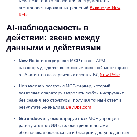
New Relic, став основой для инструментов и
агентоориентированных решений
Википедия
New
Relic
.
AI-наблюдаемость в
действии: звено между
данными и действиями
New Relic
интегрировал MCP в свою APM-
платформу, сделав возможным сквозной мониторинг
от AI-агентов до сервисных слоев и БД
New Relic
.
Honeycomb
построил MCP-сервер, который
позволяет оператору запросить любой инструмент
без знания его структуры, получая точный ответ в
результате AI-анализа
DevOps.com
.
Groundcover
демонстрирует, как MCP упрощает
работу агентов ИИ с телеметрией и логами,
обеспечивая безопасный и быстрый доступ к данным