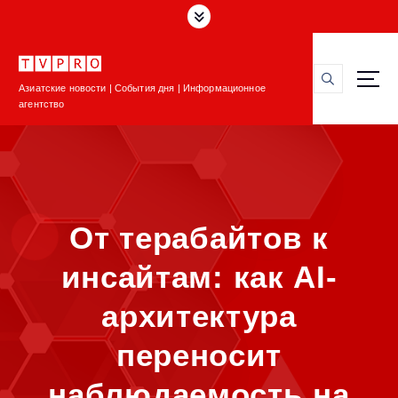
П
е
р
е
Азиатские новости | События дня | Информационное
й
агентство
т
и
к
с
о
д
От терабайтов к
е
р
инсайтам: как AI-
ж
и
архитектура
м
о
переносит
м
у
наблюдаемость на