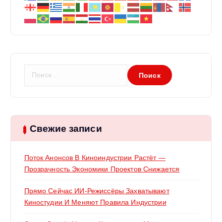
и
с
я
Н
а
м
й
т
и
:
Свежие записи
Поток Анонсов В Киноиндустрии Растёт —
Прозрачность Экономики Проектов Снижается
Прямо Сейчас ИИ-Режиссёры Захватывают
Киностудии И Меняют Правила Индустрии