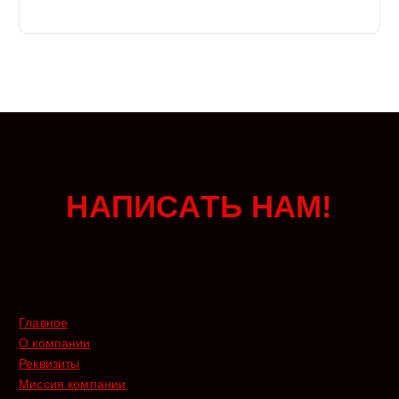
Ь
Н
А
М
!
Т
А
С
И
П
А
Н
Главное
О компании
Реквизиты
Миссия компании