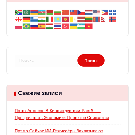
п
и
с
я
Н
а
м
й
т
и
:
Свежие записи
Поток Анонсов В Киноиндустрии Растёт —
Прозрачность Экономики Проектов Снижается
Прямо Сейчас ИИ-Режиссёры Захватывают