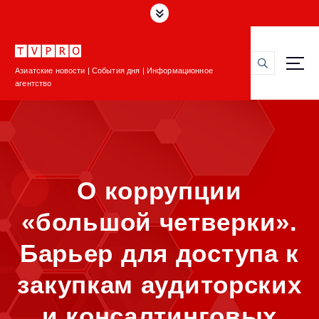
П
е
р
е
Азиатские новости | События дня | Информационное
й
агентство
т
и
к
с
о
д
О коррупции
е
р
«большой четверки».
ж
и
Барьер для доступа к
м
о
закупкам аудиторских
м
у
и консалтинговых