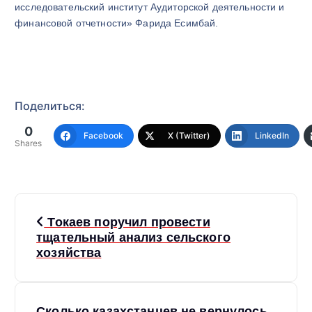
исследовательский институт Аудиторской деятельности и
финансовой отчетности» Фарида Есимбай.
Поделиться:
0
Facebook
X (Twitter)
LinkedIn
Shares
Н
Токаев поручил провести
а
тщательный анализ сельского
хозяйства
в
и
Сколько казахстанцев не вернулось