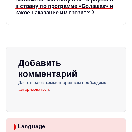
в страну по программе «Болашак» и
г
какое наказание им грозит?
а
ц
и
Добавить
я
комментарий
п
Для отправки комментария вам необходимо
авторизоваться
.
о
з
Language
а