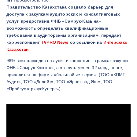
Просмотров:
738
Правительство Казахстана создало барьер для
доступа к закупкам аудиторских и консалтинговых
услуг, предоставив ФНБ «Самрук-Казына»
возможность определять квалификационные
требования к аудиторским организациям
, передает
корреспондент
TVPRO News
со ссылкой на
Интерфакс
Казахстан
98% всех расходов на аудит и консалтинг в рамках закупок
ФНБ «Самрук-Казына», а это чуть менее 32 млрд. тенге,
приходится на фирмы «большой четверки». (ТОО «КПМГ
Аудит», ТОО «Делойт», ТОО «Эрнст энд Янг», ТОО
«ПрайсуотерхаусКуперс»).