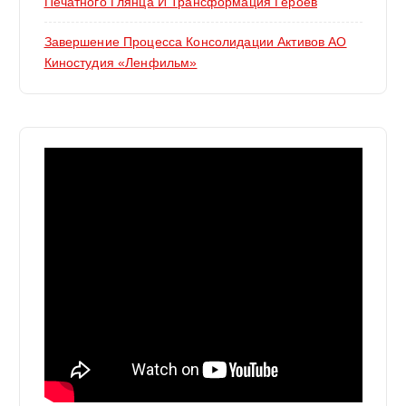
Печатного Глянца И Трансформация Героев
Завершение Процесса Консолидации Активов АО
Киностудия «Ленфильм»