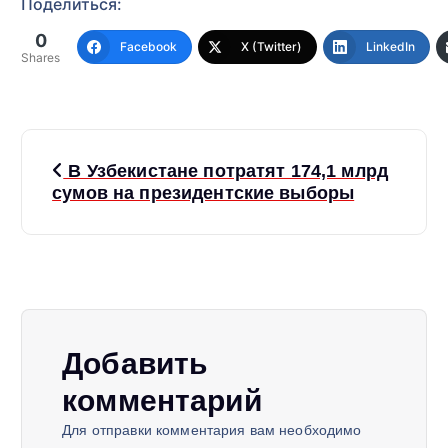
Поделиться:
0
Facebook
X (Twitter)
LinkedIn
Shares
Н
В Узбекистане потратят 174,1 млрд
а
сумов на президентские выборы
в
и
г
Добавить
а
комментарий
Для отправки комментария вам необходимо
ц