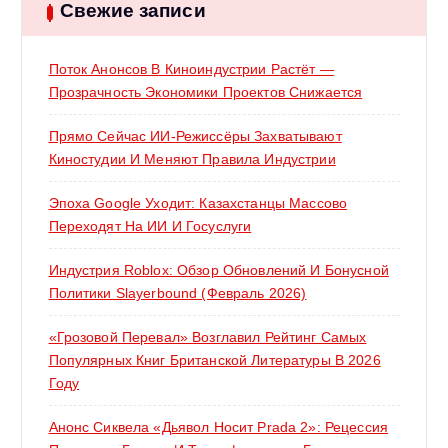
:
Свежие записи
я
Поток Анонсов В Киноиндустрии Растёт —
м
Прозрачность Экономики Проектов Снижается
Прямо Сейчас ИИ-Режиссёры Захватывают
Киностудии И Меняют Правила Индустрии
Эпоха Google Уходит: Казахстанцы Массово
Переходят На ИИ И Госуслуги
Индустрия Roblox: Обзор Обновлений И Бонусной
Политики Slayerbound (февраль 2026)
«Грозовой Перевал» Возглавил Рейтинг Самых
Популярных Книг Британской Литературы В 2026
Году
Анонс Сиквела «Дьявол Носит Prada 2»: Рецессия