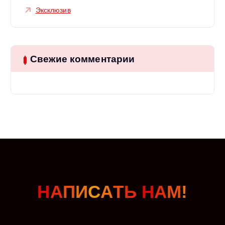
Эксклюзив
Свежие комментарии
Н
А
П
И
С
А
Т
Ь
Н
А
М
!