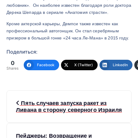
любовник». Он наиболее известен благодаря роли доктора
Дерека Шепарда в сериале «Анатомия страсти».
Кроме актерской карьеры, Демпси также известен как
профессиональный автогонщик. Он стал серебряным
призером в большой гонке «24 часа Ле-Мана» в 2015 году.
Поделиться:
0
Facebook
X (Twitter)
LinkedIn
Shares
Н
Пять случаев запуска ракет из
а
Ливана в сторону северного Израиля
в
Пейджеры: Возвращение и