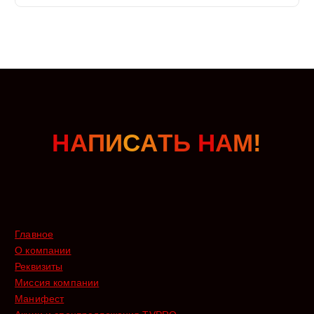
Н
А
П
И
С
А
Т
Ь
Н
А
М
!
Главное
О компании
Реквизиты
Миссия компании
Манифест