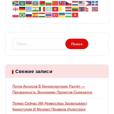
а
п
и
с
Н
а
я
й
т
м
и
:
Свежие записи
Поток Анонсов В Киноиндустрии Растёт —
Прозрачность Экономики Проектов Снижается
Прямо Сейчас ИИ-Режиссёры Захватывают
Киностудии И Меняют Правила Индустрии