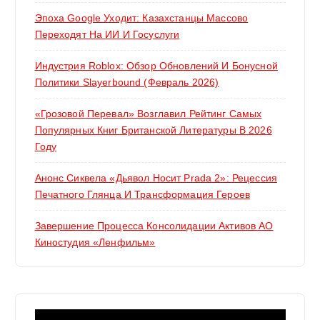
Эпоха Google Уходит: Казахстанцы Массово
Переходят На ИИ И Госуслуги
Индустрия Roblox: Обзор Обновлений И Бонусной
Политики Slayerbound (февраль 2026)
«Грозовой Перевал» Возглавил Рейтинг Самых
Популярных Книг Британской Литературы В 2026
Году
Анонс Сиквела «Дьявол Носит Prada 2»: Рецессия
Печатного Глянца И Трансформация Героев
Завершение Процесса Консолидации Активов АО
Киностудия «Ленфильм»