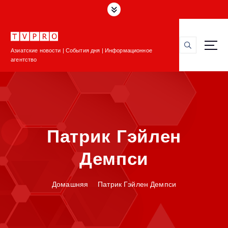
П
е
р
е
Азиатские новости | События дня | Информационное
й
агентство
т
и
к
с
о
д
Патрик Гэйлен
е
р
Демпси
ж
и
м
Домашняя
Патрик Гэйлен Демпси
о
м
у