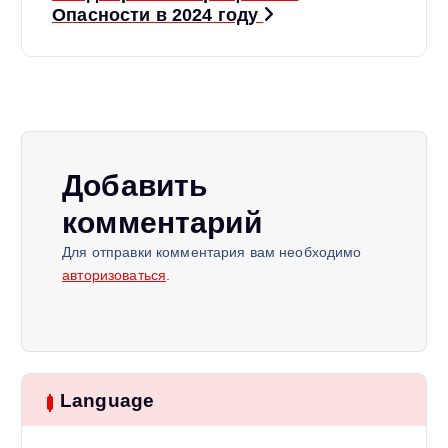
и
Опасности в 2024 году
г
а
ц
Добавить
и
комментарий
я
Для отправки комментария вам необходимо
авторизоваться
.
п
о
з
Language