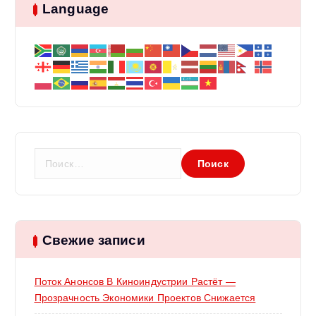
Language
а
п
и
с
Н
я
а
й
м
т
и
:
Свежие записи
Поток Анонсов В Киноиндустрии Растёт —
Прозрачность Экономики Проектов Снижается