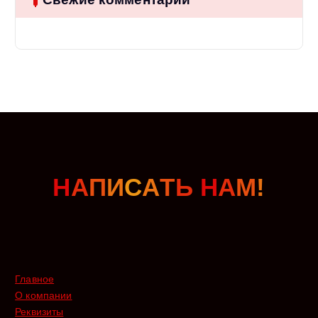
Н
А
П
И
С
А
Т
Ь
Н
А
М
!
Главное
О компании
Реквизиты