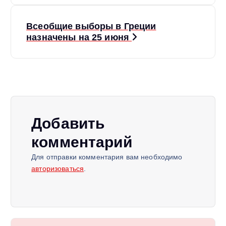
в
и
Всеобщие выборы в Греции
назначены на 25 июня
г
а
ц
и
Добавить
комментарий
я
Для отправки комментария вам необходимо
п
авторизоваться
.
о
з