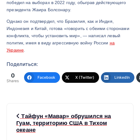
победил на выборах в 2022 году, обыграв действующего
президента Жаира Болсонару.
Однако он подтвердил, что Бразилия, как и Индия,
Индонезия и Китай, готова «говорить с обеими сторонами
конфликта, чтобы установить мир», — написал левый
политик, имея в виду агрессивную войну России
на
Украине
.
Поделиться:
0
Facebook
X (Twitter)
LinkedIn
Shares
Н
Тайфун «Мавар» обрушился на
а
Гуам, территорию США в Тихом
океане