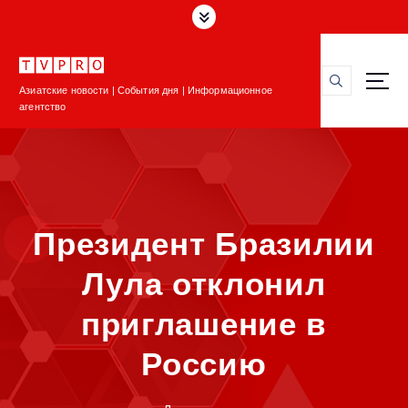
П
е
р
е
Азиатские новости | События дня | Информационное
й
агентство
т
и
к
с
о
д
Президент Бразилии
е
р
Лула отклонил
ж
и
приглашение в
м
о
Россию
м
у