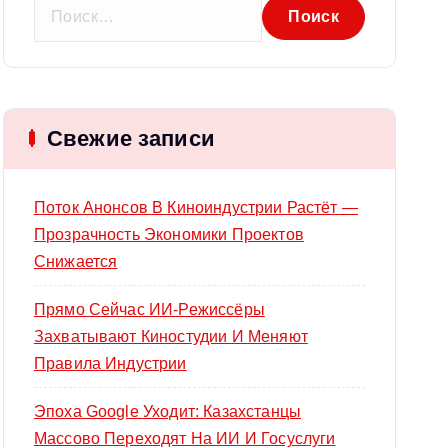
Н
а
й
т
и
Свежие записи
:
Поток Анонсов В Киноиндустрии Растёт —
Прозрачность Экономики Проектов
Снижается
Прямо Сейчас ИИ-Режиссёры
Захватывают Киностудии И Меняют
Правила Индустрии
Эпоха Google Уходит: Казахстанцы
Массово Переходят На ИИ И Госуслуги