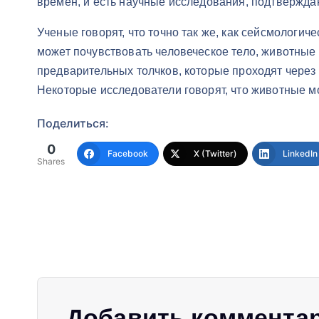
времен, и есть научные исследования, подтвержда
Ученые говорят, что точно так же, как сейсмологи
может почувствовать человеческое тело, животны
предварительных толчков, которые проходят через
Некоторые исследователи говорят, что животные м
Поделиться:
0
Facebook
X (Twitter)
LinkedIn
Shares
Добавить коммента