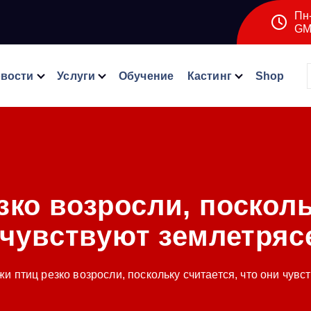
Пн-
GM
вости
Услуги
Обучение
Кастинг
Shop
ко возросли, посколь
 чувствуют землетряс
и птиц резко возросли, поскольку считается, что они чув