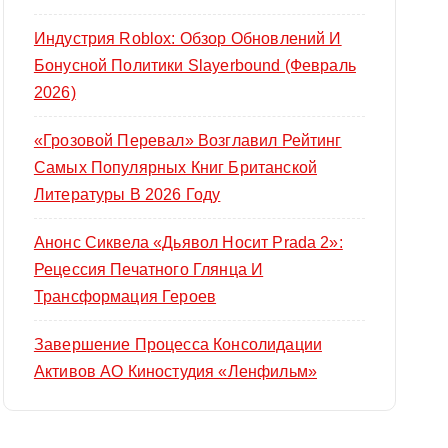
Индустрия Roblox: Обзор Обновлений И
Бонусной Политики Slayerbound (февраль
2026)
«Грозовой Перевал» Возглавил Рейтинг
Самых Популярных Книг Британской
Литературы В 2026 Году
Анонс Сиквела «Дьявол Носит Prada 2»:
Рецессия Печатного Глянца И
Трансформация Героев
Завершение Процесса Консолидации
Активов АО Киностудия «Ленфильм»