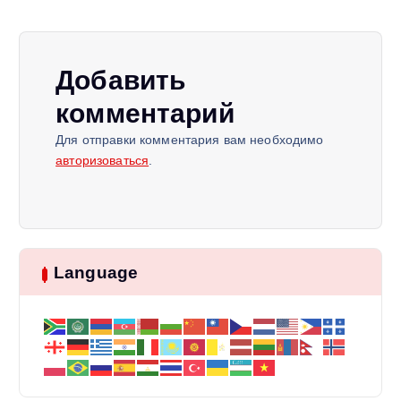
ц
и
Добавить
я
комментарий
п
Для отправки комментария вам необходимо
авторизоваться
.
о
з
Language
а
п
и