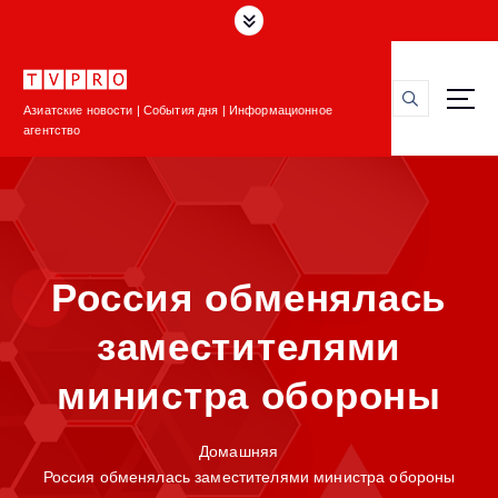
П
е
р
е
Азиатские новости | События дня | Информационное
й
агентство
т
и
к
с
о
д
Россия обменялась
е
р
заместителями
ж
и
министра обороны
м
о
м
Домашняя
у
Россия обменялась заместителями министра обороны