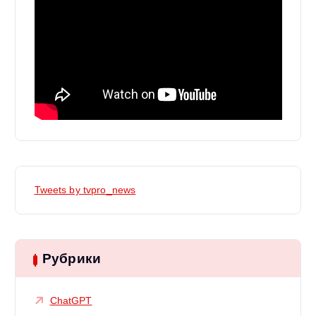
Tweets by tvpro_news
Рубрики
ChatGPT