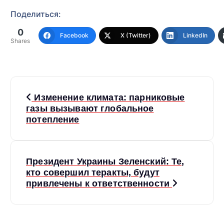
Поделиться:
0
Facebook
X (Twitter)
LinkedIn
Shares
Н
Изменение климата: парниковые
а
газы вызывают глобальное
потепление
в
и
Президент Украины Зеленский: Те,
кто совершил теракты, будут
г
привлечены к ответственности
а