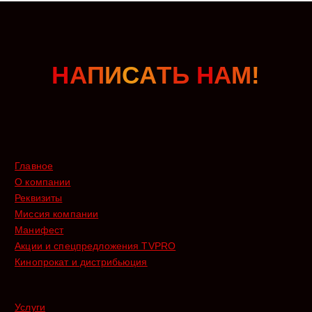
Н
А
П
И
С
А
Т
Ь
Н
А
М
!
Главное
О компании
Реквизиты
Миссия компании
Манифест
Акции и спецпредложения TVPRO
Кинопрокат и дистрибьюция
Услуги