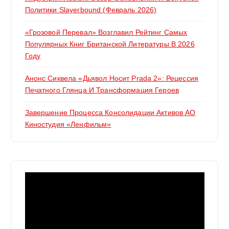
Политики Slayerbound (февраль 2026)
«Грозовой Перевал» Возглавил Рейтинг Самых
Популярных Книг Британской Литературы В 2026
Году
Анонс Сиквела «Дьявол Носит Prada 2»: Рецессия
Печатного Глянца И Трансформация Героев
Завершение Процесса Консолидации Активов АО
Киностудия «Ленфильм»